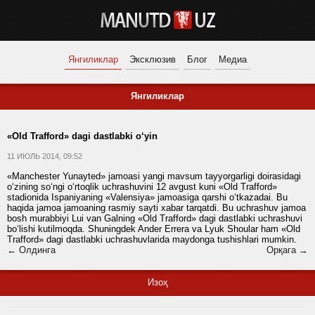
Янгиликлар
Эксклюзив
Блог
Медиа
Янгиликлар
«Old Trafford» dagi dastlabki o‘yin
11 ИЮЛЬ 2014, 09:52
«Manchester Yunayted» jamoasi yangi mavsum tayyorgarligi doirasidagi
o‘zining so‘ngi o‘rtoqlik uchrashuvini 12 avgust kuni «Old Trafford»
stadionida Ispaniyaning «Valensiya» jamoasiga qarshi o‘tkazadai. Bu
haqida jamoa jamoaning rasmiy sayti xabar tarqatdi. Bu uchrashuv jamoa
bosh murabbiyi Lui van Galning «Old Trafford» dagi dastlabki uchrashuvi
bo‘lishi kutilmoqda. Shuningdek Ander Errera va Lyuk Shoular ham «Old
Trafford» dagi dastlabki uchrashuvlarida maydonga tushishlari mumkin.
← Олдинга
Орқага →
Изоҳ