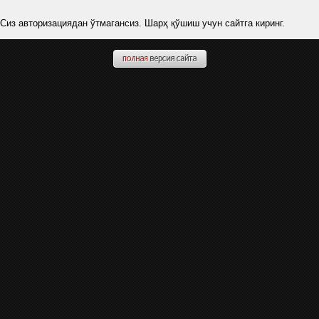
Сиз авторизациядан ўтмагансиз. Шарҳ қўшиш учун сайтга киринг.