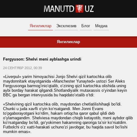
Янгиликлар
Эксклюзив
Блог
Медиа
Янгиликлар
Fergyuson: Shelvi meni ayblashga urindi
24 СЕНТЯБР 2012, 00:39
«Liverpul» yarim himoyachisi Jonjo Shelvi qizil kartochka olib
maydonnitark etayotganida «Manchester Yunayted» ustozi Ser Aleks
Fergyusonga barmog‘inio‘qtalib, o‘zining qizil kartochka olishida uning
aybi borday harakat qilgandi.Shotlandiyalik mutaxassis o‘yindan keyin
BBC ga bergan intervyusida bu haqidato‘xtalib o‘tdi:
«Shelvining qizil kartochka olib, maydondan chetlatilishihaqli bo‘ldi.
Chunki u juda xavfli o‘yin ko‘rsatgandi. Men Jonni Evans
to‘pgaborayotgani ko‘rdim, hakam ortiqcha qaror qabul qildi deb
o‘ylamagandim. Shelviesa maydondan chiqib ketayotib, meni aybdor qilib
ko‘rsatganday bo‘ldi, go‘yokimen hakamning qaroriga taʼsir ko‘rsatdim.
Futbolchi o‘z xatti-harakati uchuno‘zi javobgar, bu haqida savol bo‘lishi
mumkin emas».