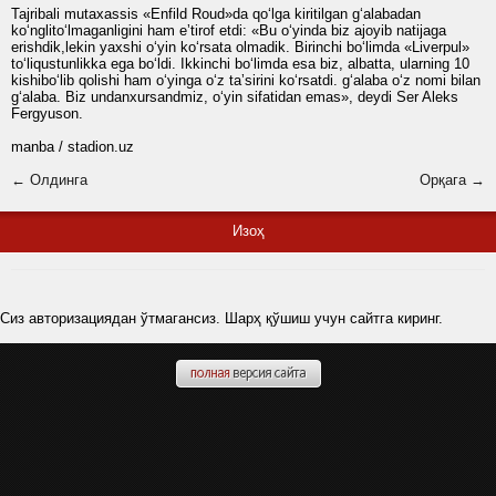
Tajribali mutaxassis «Enfild Roud»da qo‘lga kiritilgan g‘alabadan
ko‘nglito‘lmaganligini ham eʼtirof etdi: «Bu o‘yinda biz ajoyib natijaga
erishdik,lekin yaxshi o‘yin ko‘rsata olmadik. Birinchi bo‘limda «Liverpul»
to‘liqustunlikka ega bo‘ldi. Ikkinchi bo‘limda esa biz, albatta, ularning 10
kishibo‘lib qolishi ham o‘yinga o‘z taʼsirini ko‘rsatdi. g‘alaba o‘z nomi bilan
g‘alaba. Biz undanxursandmiz, o‘yin sifatidan emas», deydi Ser Aleks
Fergyuson.
manba / stadion.uz
← Олдинга
Орқага →
Изоҳ
Сиз авторизациядан ўтмагансиз. Шарҳ қўшиш учун сайтга киринг.