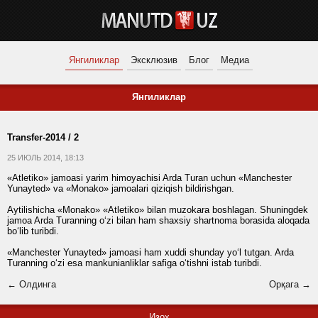
Янгиликлар
Эксклюзив
Блог
Медиа
Янгиликлар
Transfer-2014 / 2
25 ИЮЛЬ 2014, 18:13
«Atletiko» jamoasi yarim himoyachisi Arda Turan uchun «Manchester
Yunayted» va «Monako» jamoalari qiziqish bildirishgan.
Aytilishicha «Monako» «Atletiko» bilan muzokara boshlagan. Shuningdek
jamoa Arda Turanning o‘zi bilan ham shaxsiy shartnoma borasida aloqada
bo‘lib turibdi.
«Manchester Yunayted» jamoasi ham xuddi shunday yo‘l tutgan. Arda
Turanning o‘zi esa mankunianliklar safiga o‘tishni istab turibdi.
← Олдинга
Орқага →
Изоҳ