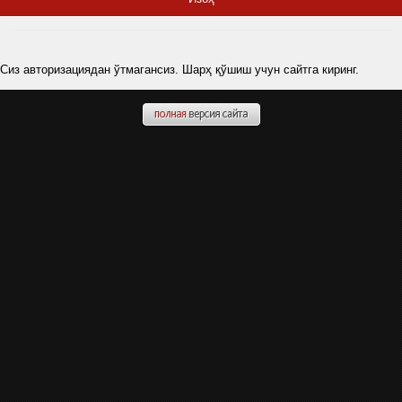
Сиз авторизациядан ўтмагансиз. Шарҳ қўшиш учун сайтга киринг.