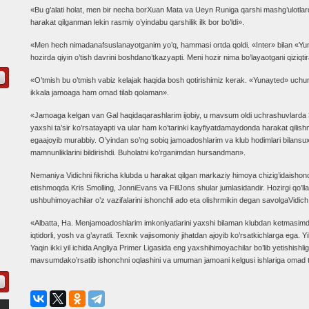
«Bu g’alati holat, men bir necha borXuan Mata va Ueyn Runiga qarshi mashg’ulotla
harakat qilganman lekin rasmiy o’yindabu qarshilik ilk bor bo’ldi».
«Men hech nimadanafsuslanayotganim yo’q, hammasi ortda qoldi. «Inter» bilan «Yuna
hozirda qiyin o’tish davrini boshdano’tkazyapti. Meni hozir nima bo’layaotgani qiziqtir
«O’tmish bu o’tmish vabiz kelajak haqida bosh qotirishimiz kerak. «Yunayted» u
ikkala jamoaga ham omad tilab qolaman».
«Jamoaga kelgan van Gal haqidaqarashlarim ijobiy, u mavsum oldi uchrashuvlarda 3
yaxshi ta’sir ko’rsatayapti va ular ham ko’tarinki kayfiyatdamaydonda harakat qilis
egaajoyib murabbiy. O’yindan so’ng sobiq jamoadoshlarim va klub hodimlari bilans
mamnunliklarini bildirishdi. Buholatni ko’rganimdan hursandman».
Nemaniya Vidichni fikricha klubda u harakat qilgan markaziy himoya chizig’idaishonch
etishmoqda Kris Smolling, JonniEvans va FillJons shular jumlasidandir. Hozirgi qo’lla
ushbuhimoyachilar o’z vazifalarini ishonchli ado eta olishrmikin degan savolgaVidic
«Albatta, Ha. Menjamoadoshlarim imkoniyatlarini yaxshi bilaman klubdan ketmasim
iqtidorli, yosh va g’ayratli. Texnik vajisomoniy jihatdan ajoyib ko’rsatkichlarga ega. Y
Yaqin ikki yil ichida Angliya Primer Ligasida eng yaxshihimoyachilar bo’lib yetishishl
mavsumdako’rsatib ishonchni oqlashini va umuman jamoani kelgusi ishlariga omad 