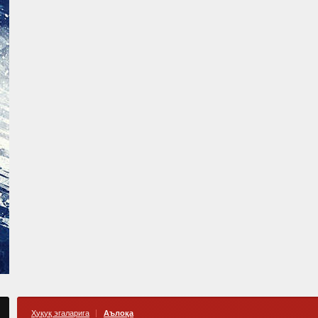
Ҳуқуқ эгаларига
Аълоқа