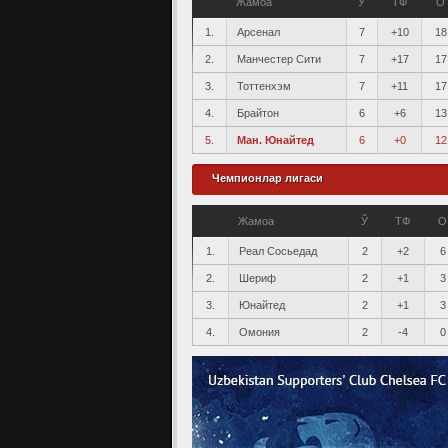
Жамоа
Ў
ТФ
О
1.
Арсенал
7
+10
18
2.
Манчестер Сити
7
+17
17
3.
Тоттенхэм
7
+11
17
4.
Брайтон
6
+6
13
5.
Ман. Юнайтед
6
+0
12
Чемпионлар лигаси
Жамоа
Ў
ТФ
О
1.
Реал Сосьедад
2
+2
6
2.
Шериф
2
+1
3
3.
Юнайтед
2
+1
3
4.
Омония
2
-4
0