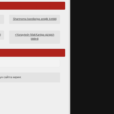
Shartnoma bandlariga aniqlik kiritildi
i
«Yunayted» MakKartiga qiziqish
bildirdi
н сайтга киринг.