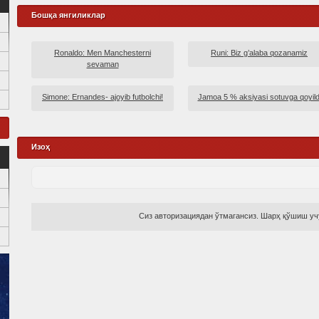
Бошқа янгиликлар
Ronaldo: Men Manchesterni
Runi: Biz g’alaba qozanamiz
sevaman
Simone: Ernandes- ajoyib futbolchi!
Jamoa 5 % aksiyasi sotuvga qoyild
Изоҳ
Сиз авторизациядан ўтмагансиз. Шарҳ қўшиш учу