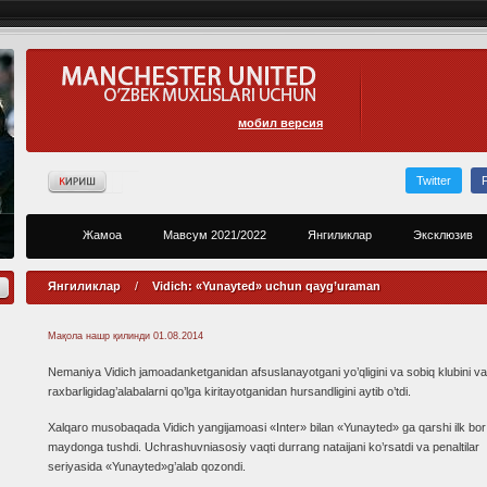
мобил версия
Twitter
Жамоа
Мавсум 2021/2022
Янгиликлар
Эксклюзив
Янгиликлар
/
Vidich: «Yunayted» uchun qayg’uraman
Мақола нашр қилинди
01.08.2014
Nemaniya Vidich jamoadanketganidan afsuslanayotgani yo’qligini va sobiq klubini v
raxbarligidag’alabalarni qo’lga kiritayotganidan hursandligini aytib o’tdi.
Xalqaro musobaqada Vidich yangijamoasi «Inter» bilan «Yunayted» ga qarshi ilk bor
maydonga tushdi. Uchrashuvniasosiy vaqti durrang nataijani ko’rsatdi va penaltilar
seriyasida «Yunayted»g’alab qozondi.