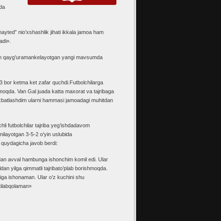
rda
yted” nio’xshashlik jihati ikkala jamoa ham
adi».
chun qayg’uramankelayotgan yangi mavsumda
 bor ketma ket zafar quchdi.Futbolchilarga
hmoqda. Van Gal juada katta maxorat va tajribaga
uxbatlashdim ularni hammasi jamoadagi muhitdan
li futbolchilar tajriba yeg’ishdadavom
nilayotgan 3-5-2 o’yin uslubida
h quydagicha javob berdi:
dan avval hambunga ishonchim komil edi. Ular
ildan yilga qimmatli tajribato’plab borishmoqda.
igiga ishonaman. Ular o’z kuchini shu
tilabqolaman»