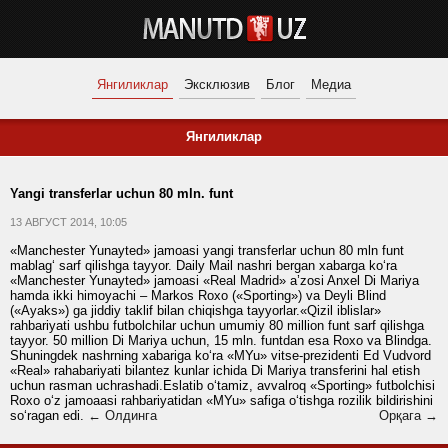
Янгиликлар
Эксклюзив
Блог
Медиа
Янгиликлар
Yangi transferlar uchun 80 mln. funt
13 АВГУСТ 2014, 10:05
«Manchester Yunayted» jamoasi yangi transferlar uchun 80 mln funt
mablag‘ sarf qilishga tayyor. Daily Mail nashri bergan xabarga ko‘ra
«Manchester Yunayted» jamoasi «Real Madrid» a’zosi Anxel Di Mariya
hamda ikki himoyachi – Markos Roxo («Sporting») va Deyli Blind
(«Ayaks») ga jiddiy taklif bilan chiqishga tayyorlar.«Qizil iblislar»
rahbariyati ushbu futbolchilar uchun umumiy 80 million funt sarf qilishga
tayyor. 50 million Di Mariya uchun, 15 mln. funtdan esa Roxo va Blindga.
Shuningdek nashrning xabariga ko‘ra «MYu» vitse-prezidenti Ed Vudvord
«Real» rahabariyati bilantez kunlar ichida Di Mariya transferini hal etish
uchun rasman uchrashadi.Eslatib o‘tamiz, avvalroq «Sporting» futbolchisi
Roxo o‘z jamoaasi rahbariyatidan «MYu» safiga o‘tishga rozilik bildirishini
so‘ragan edi.
← Олдинга
Орқага →