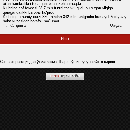
bilan hamkorlikni tugatgani bilan izohlanmoqda.
Klubning sof foydasi 28,7 mln funtni tashkil qildi, bu o‘tgan yilgiga
qaraganda ikki barobar ko‘proq.
Klubning umumiy qarzi 389 mlndan 342 mln funtgacha kamaydi.Moliyaviy
holat yuzasidan batafsil
ma’lumot
.
"
← Олдинга
Орқага →
Изоҳ
Сиз авторизациядан ўтмагансиз. Шарҳ қўшиш учун сайтга киринг.