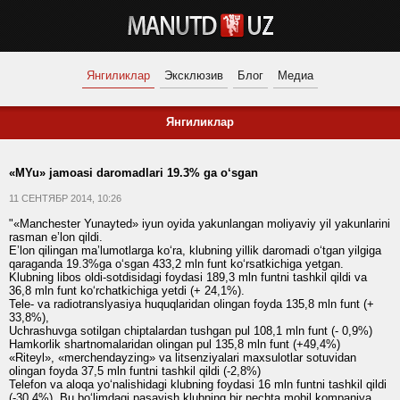
Янгиликлар
Эксклюзив
Блог
Медиа
Янгиликлар
«MYu» jamoasi daromadlari 19.3% ga o‘sgan
11 СЕНТЯБР 2014, 10:26
"«Manchester Yunayted» iyun oyida yakunlangan moliyaviy yil yakunlarini
rasman e’lon qildi.
E’lon qilingan ma’lumotlarga ko‘ra, klubning yillik daromadi o‘tgan yilgiga
qaraganda 19.3%ga o‘sgan 433,2 mln funt ko‘rsatkichiga yetgan.
Klubning libos oldi-sotdisidagi foydasi 189,3 mln funtni tashkil qildi va
36,8 mln funt ko‘rchatkichiga yetdi (+ 24,1%).
Tele- va radiotranslyasiya huquqlaridan olingan foyda 135,8 mln funt (+
33,8%),
Uchrashuvga sotilgan chiptalardan tushgan pul 108,1 mln funt (- 0,9%)
Hamkorlik shartnomalaridan olingan pul 135,8 mln funt (+49,4%)
«Riteyl», «merchendayzing» va litsenziyalari maxsulotlar sotuvidan
olingan foyda 37,5 mln funtni tashkil qildi (-2,8%)
Telefon va aloqa yo‘nalishidagi klubning foydasi 16 mln funtni tashkil qildi
(-30,4%). Bu bo‘limdagi pasayish klubning bir nechta mobil kompaniya