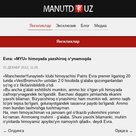
Янгиликлар
Эксклюзив
Блог
Медиа
Янгиликлар
Evra: «MYU» himoyada yaxshiroq o‘ynamoqda
31 ДЕКАБР 2012, 11:05
«ManchesterYunayted» klubi himoyachisi Patris Evra premer liganing 20
turida «VestBromvich» ustidan 2:0 hisobida g‘alaba qozonganlaridan
so‘ng o‘z fikrlarinibildirib o‘tdi.
«Bu ancha g‘alati eshitilishi mumkin, ammo biz o‘tgan yili himoyada
zaifroqo‘ynagandek bo‘lgandik. Barchasi diqqatni jamlashda ekanini
yaxshi bilaman. Bizyaxshiroq o‘ynashimiz ham mumkin edi, ammo raqib
to‘pni tepsa bo‘lgani, golurayotgandek tasavvur paydo bo‘lgandi. Ammo
men bundan tashvishga tushmayman.
Ha, men himoyachiman va jamoam gol o‘tkazib yuborishini yomon
ko‘raman. Ammoeng muhimi - g‘alaba. Shuni yaxshi bilamanki, muhim
o‘yinlarda himoyamiz ajoyibo‘yin namoyish qiladi», deydi Evra.
← Олдинга
Орқага →