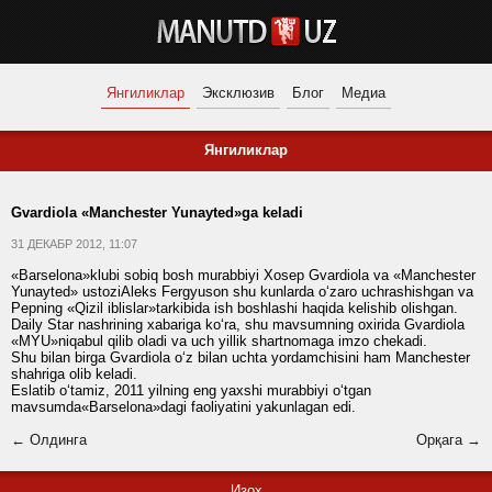
Янгиликлар
Эксклюзив
Блог
Медиа
Янгиликлар
Gvardiola «Manchester Yunayted»ga keladi
31 ДЕКАБР 2012, 11:07
«Barselona»klubi sobiq bosh murabbiyi Xosep Gvardiola va «Manchester
Yunayted» ustoziAleks Fergyuson shu kunlarda o‘zaro uchrashishgan va
Pepning «Qizil iblislar»tarkibida ish boshlashi haqida kelishib olishgan.
Daily Star nashrining xabariga ko‘ra, shu mavsumning oxirida Gvardiola
«MYU»niqabul qilib oladi va uch yillik shartnomaga imzo chekadi.
Shu bilan birga Gvardiola o‘z bilan uchta yordamchisini ham Manchester
shahriga olib keladi.
Eslatib o‘tamiz, 2011 yilning eng yaxshi murabbiyi o‘tgan
mavsumda«Barselona»dagi faoliyatini yakunlagan edi.
← Олдинга
Орқага →
Изоҳ