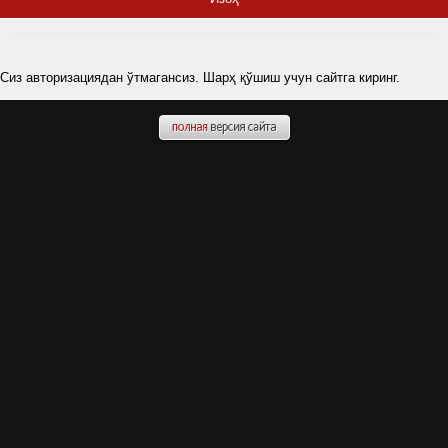
Сиз авторизациядан ўтмагансиз. Шарҳ қўшиш учун сайтга киринг.