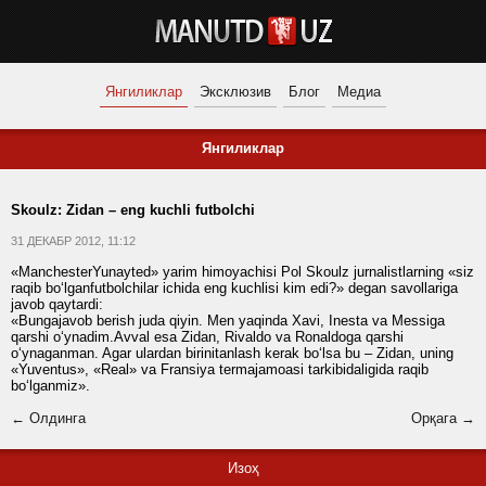
Янгиликлар
Эксклюзив
Блог
Медиа
Янгиликлар
Skoulz: Zidan – eng kuchli futbolchi
31 ДЕКАБР 2012, 11:12
«ManchesterYunayted» yarim himoyachisi Pol Skoulz jurnalistlarning «siz
raqib bo‘lganfutbolchilar ichida eng kuchlisi kim edi?» degan savollariga
javob qaytardi:
«Bungajavob berish juda qiyin. Men yaqinda Xavi, Inesta va Messiga
qarshi o‘ynadim.Avval esa Zidan, Rivaldo va Ronaldoga qarshi
o‘ynaganman. Agar ulardan birinitanlash kerak bo‘lsa bu – Zidan, uning
«Yuventus», «Real» va Fransiya termajamoasi tarkibidaligida raqib
bo‘lganmiz».
← Олдинга
Орқага →
Изоҳ