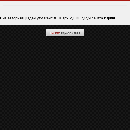
Сиз авторизациядан ўтмагансиз. Шарҳ қўшиш учун сайтга киринг.