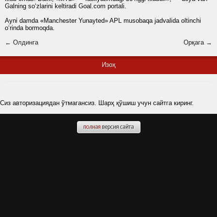
Galning so‘zlarini keltiradi Goal.com portali.
Ayni damda «Manchester Yunayted» APL musobaqa jadvalida oltinchi
o‘rinda bormoqda.
← Олдинга
Орқага →
Изоҳ
Сиз авторизациядан ўтмагансиз. Шарҳ қўшиш учун сайтга киринг.