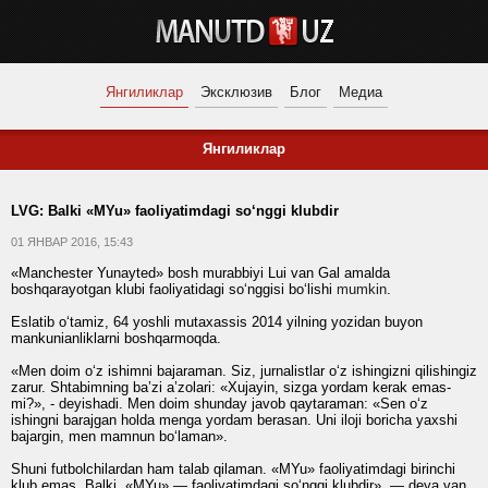
Янгиликлар
Эксклюзив
Блог
Медиа
Янгиликлар
LVG: Balki «MYu» faoliyatimdagi so‘nggi klubdir
01 ЯНВАР 2016, 15:43
«Manchester Yunayted» bosh murabbiyi Lui van Gal amalda
boshqarayotgan klubi faoliyatidagi so‘nggisi bo‘lishi
mumkin
.
Eslatib o‘tamiz, 64 yoshli mutaxassis 2014 yilning yozidan buyon
mankunianliklarni boshqarmoqda.
«Men doim o‘z ishimni bajaraman. Siz, jurnalistlar o‘z ishingizni qilishingiz
zarur. Shtabimning ba’zi a’zolari: «Xujayin, sizga yordam kerak emas-
mi?», - deyishadi. Men doim shunday javob qaytaraman: «Sen o‘z
ishingni barajgan holda menga yordam berasan. Uni iloji boricha yaxshi
bajargin, men mamnun bo‘laman».
Shuni futbolchilardan ham talab qilaman. «MYu» faoliyatimdagi birinchi
klub emas. Balki, «MYu» — faoliyatimdagi so‘nggi klubdir», — deya van