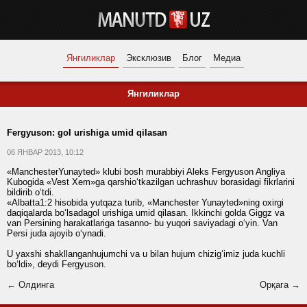
Янгиликлар
Эксклюзив
Блог
Медиа
Янгиликлар
Fergyuson: gol urishiga umid qilasan
06 ЯНВАР 2013, 10:12
«ManchesterYunayted» klubi bosh murabbiyi Aleks Fergyuson Angliya
Kubogida «Vest Xem»ga qarshio‘tkazilgan uchrashuv borasidagi fikrlarini
bildirib o‘tdi.
«Albatta1:2 hisobida yutqaza turib, «Manchester Yunayted»ning oxirgi
daqiqalarda bo‘lsadagol urishiga umid qilasan. Ikkinchi golda Giggz va
van Persining harakatlariga tasanno- bu yuqori saviyadagi o‘yin. Van
Persi juda ajoyib o‘ynadi.
U yaxshi shakllanganhujumchi va u bilan hujum chizig‘imiz juda kuchli
bo‘ldi», deydi Fergyuson.
← Олдинга
Орқага →