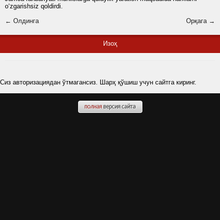
o‘zgarishsiz qoldirdi.
← Олдинга
Орқага →
Изоҳ
Сиз авторизациядан ўтмагансиз. Шарҳ қўшиш учун сайтга киринг.