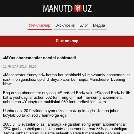
Янгиликлар
Эксклюзив
Блог
Медиа
Янгиликлар
«MYu» abonementlar narxini oshirmadi
12 ЯНВАР 2016, 16:56
«Manchester Yunayted» ketma-ket beshinchi yil mavsumiy abonementlar
narxini o‘zgarishsiz qoldirdi deya xabar bermoqda Manchester Evening
News.
Eng arzon abonement quyidagi «Stretford End» yoki «Skobod End» bo‘lib
katta yoshdagilar uchun 532 funt, eng qimmat mavsumiy abonement
uchun esa «Yunayted» muhlislari 950 funt sarflashlari lozim.
Ushbu narx 2011 yildan buyon o‘zgarishsiz qolmoqda. Jamoa jahon
bo‘ylab 68 ta iqtisodiy hamkorga ega.
2005 yil Gleyzerlar oilasi jamoaga kelgandan so‘ng ayrim abonementlar
72% gacha oshirilgan edi. Umumiy abonementlar esa 55% ga oshirligan.
Jamoa rahbariyati muhlislarga qulaylik yaratish maqsadida narxlarni