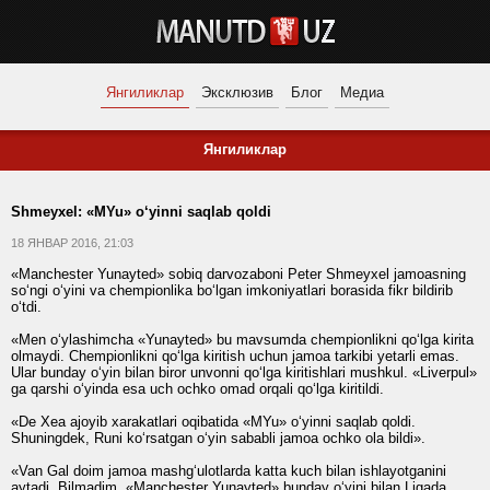
Янгиликлар
Эксклюзив
Блог
Медиа
Янгиликлар
Shmeyxel: «MYu» o‘yinni saqlab qoldi
18 ЯНВАР 2016, 21:03
«Manchester Yunayted» sobiq darvozaboni Peter Shmeyxel jamoasning
so‘ngi o‘yini va chempionlika bo‘lgan imkoniyatlari borasida fikr bildirib
o‘tdi.
«Men o‘ylashimcha «Yunayted» bu mavsumda chempionlikni qo‘lga kirita
olmaydi. Chempionlikni qo‘lga kiritish uchun jamoa tarkibi yetarli emas.
Ular bunday o‘yin bilan biror unvonni qo‘lga kiritishlari mushkul. «Liverpul»
ga qarshi o‘yinda esa uch ochko omad orqali qo‘lga kiritildi.
«De Xea ajoyib xarakatlari oqibatida «MYu» o‘yinni saqlab qoldi.
Shuningdek, Runi ko‘rsatgan o‘yin sababli jamoa ochko ola bildi».
«Van Gal doim jamoa mashg‘ulotlarda katta kuch bilan ishlayotganini
aytadi. Bilmadim, «Manchester Yunayted» bunday o‘yini bilan Ligada