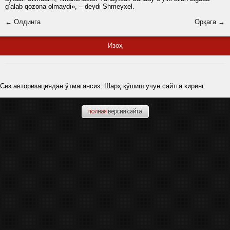
g‘alab qozona olmaydi», – deydi Shmeyxel.
← Олдинга
Орқага →
Изоҳ
Сиз авторизациядан ўтмагансиз. Шарҳ қўшиш учун сайтга киринг.