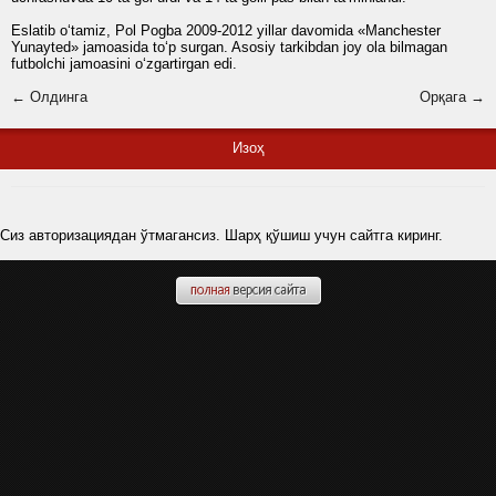
Eslatib o‘tamiz, Pol Pogba 2009-2012 yillar davomida «Manchester
Yunayted» jamoasida to‘p surgan. Asosiy tarkibdan joy ola bilmagan
futbolchi jamoasini o‘zgartirgan edi.
← Олдинга
Орқага →
Изоҳ
Сиз авторизациядан ўтмагансиз. Шарҳ қўшиш учун сайтга киринг.