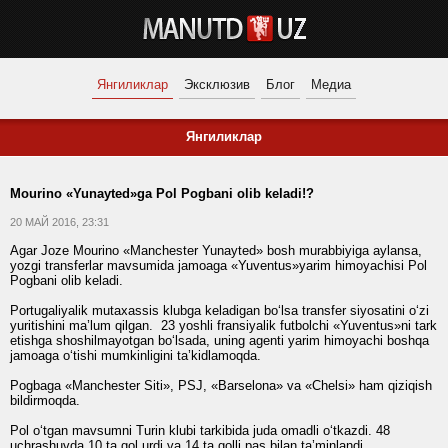
Янгиликлар
Эксклюзив
Блог
Медиа
Янгиликлар
Mourino «Yunayted»ga Pol Pogbani olib keladi!?
20 МАЙ 2016, 23:31
Agar Joze Mourino «Manchester Yunayted» bosh murabbiyiga aylansa,
yozgi transferlar mavsumida jamoaga «Yuventus»yarim himoyachisi Pol
Pogbani olib keladi.
Portugaliyalik mutaxassis klubga keladigan bo‘lsa transfer siyosatini o‘zi
yuritishini ma’lum qilgan. 23 yoshli fransiyalik futbolchi «Yuventus»ni tark
etishga shoshilmayotgan bo‘lsada, uning agenti yarim himoyachi boshqa
jamoaga o‘tishi mumkinligini ta’kidlamoqda.
Pogbaga «Manchester Siti», PSJ, «Barselona» va «Chelsi» ham qiziqish
bildirmoqda.
Pol o‘tgan mavsumni Turin klubi tarkibida juda omadli o‘tkazdi. 48
uchrashuvda 10 ta gol urdi va 14 ta golli pas bilan ta’minlandi.