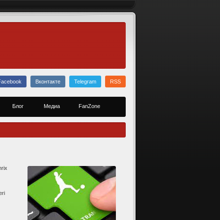
Facebook
Вконтакте
Telegram
RSS
Блог
Медиа
FanZone
rix
eri