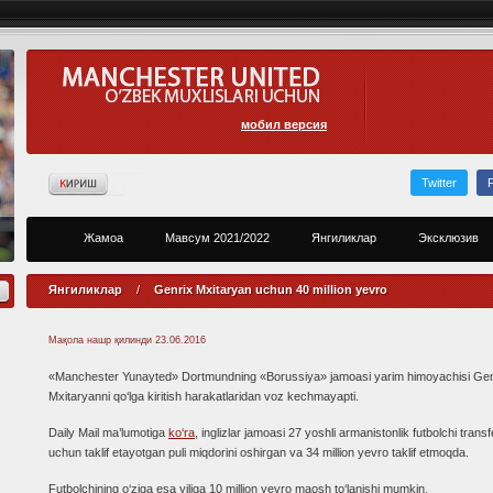
мобил версия
Twitter
Жамоа
Мавсум 2021/2022
Янгиликлар
Эксклюзив
Янгиликлар
/
Genrix Mxitaryan uchun 40 million yevro
Мақола нашр қилинди
23.06.2016
«Manchester Yunayted» Dortmundning «Borussiya» jamoasi yarim himoyachisi Gen
Mxitaryanni qo‘lga kiritish harakatlaridan voz kechmayapti.
Daily Mail ma’lumotiga
ko‘ra
, inglizlar jamoasi 27 yoshli armanistonlik futbolchi transf
uchun taklif etayotgan puli miqdorini oshirgan va 34 million yevro taklif etmoqda.
Futbolchining o‘ziga esa yiliga 10 million yevro maosh to‘lanishi mumkin.