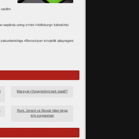
taklifni
taqdirda uning o‘rnini «Volfsburg» futbolchisi
akunlanishiga «Borussiya» to‘sqinlik qilayotgani
t
Marsyal «Yunayted»ni tark etadi!?
a
Runi: Jerard va Skoulz bilan birga
to‘p surganman