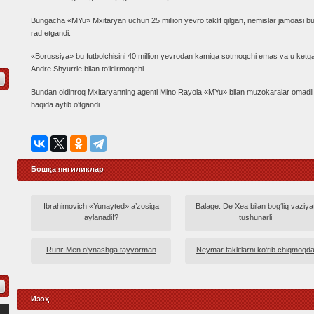
Bungacha «MYu» Mxitaryan uchun 25 million yevro taklif qilgan, nemislar jamoasi bu 
rad etgandi.
«Borussiya» bu futbolchisini 40 million yevrodan kamiga sotmoqchi emas va u ketgan 
Andre Shyurrle bilan to‘ldirmoqchi.
Bundan oldinroq Mxitaryanning agenti Mino Rayola «MYu» bilan muzokaralar omadli y
haqida aytib o‘tgandi.
Бошқа янгиликлар
Ibrahimovich «Yunayted» a’zosiga
Balage: De Xea bilan bog‘liq vaziya
aylanadi!?
tushunarli
Runi: Men o‘ynashga tayyorman
Neymar takliflarni ko‘rib chiqmoqd
Изоҳ