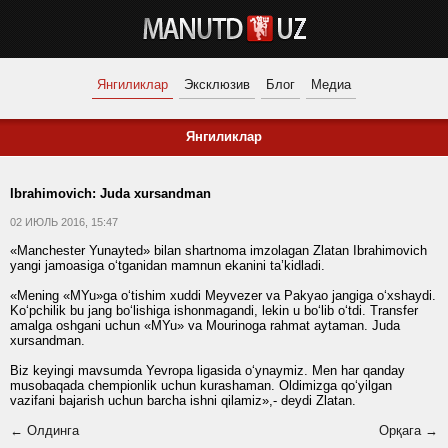
Янгиликлар
Эксклюзив
Блог
Медиа
Янгиликлар
Ibrahimovich: Juda xursandman
02 ИЮЛЬ 2016, 15:47
«Manchester Yunayted» bilan shartnoma imzolagan Zlatan Ibrahimovich
yangi jamoasiga o‘tganidan mamnun ekanini ta’kidladi.
«Mening «MYu»ga o‘tishim xuddi Meyvezer va Pakyao jangiga o‘xshaydi.
Ko‘pchilik bu jang bo‘lishiga ishonmagandi, lekin u bo‘lib o‘tdi. Transfer
amalga oshgani uchun «MYu» va Mourinoga rahmat aytaman. Juda
xursandman.
Biz keyingi mavsumda Yevropa ligasida o‘ynaymiz. Men har qanday
musobaqada chempionlik uchun kurashaman. Oldimizga qo‘yilgan
vazifani bajarish uchun barcha ishni qilamiz»,- deydi Zlatan.
← Олдинга
Орқага →