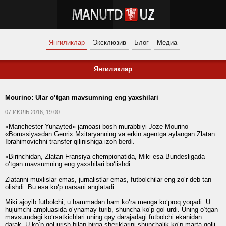
Янгиликлар
Эксклюзив
Блог
Медиа
Янгиликлар
Mourino: Ular o‘tgan mavsumning eng yaxshilari
07 ИЮЛЬ 2016, 19:00
«Manchester Yunayted» jamoasi bosh murabbiyi Joze Mourino
«Borussiya»dan Genrix Mxitaryanning va erkin agentga aylangan Zlatan
Ibrahimovichni transfer qilinishiga izoh
berdi
.
«Birinchidan, Zlatan Fransiya chempionatida, Miki esa Bundesligada
o‘tgan mavsumning eng yaxshilari bo‘lishdi.
Zlatanni muxlislar emas, jurnalistlar emas, futbolchilar eng zo‘r deb tan
olishdi. Bu esa ko‘p narsani anglatadi.
Miki ajoyib futbolchi, u hammadan ham ko‘ra menga ko‘proq yoqadi. U
hujumchi ampluasida o‘ynamay turib, shuncha ko‘p gol urdi. Uning o‘tgan
mavsumdagi ko‘rsatkichlari uning qay darajadagi futbolchi ekanidan
darak. U ko‘p gol urish bilan birga sheriklarini shunchalik ko‘p marta golli