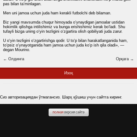
pas bilan ta’minlagan.
Men uni jamoa uchun juda ham kerakli futbolchi deb bilaman.
Biz yangi mavsumda chuqur himoyada o‘ynaydigan jamoalar ustidan
hokimlik qilishga intilishimiz va bunga erishishimiz kerak bo‘ladi. Shu
tufayli bizga uning o‘yin tezligini o‘zgartira olish qobiliyati juda zarur.
U o‘yin tezligini o‘zgartirishga qodir. U to‘p bilan harakatlanganida ham,
to‘psiz o‘ynayotganida ham jamoa uchun juda ko‘p ish qila oladi», —
degan Mourino.
← Олдинга
Орқага →
Изоҳ
Сиз авторизациядан ўтмагансиз. Шарҳ қўшиш учун сайтга киринг.