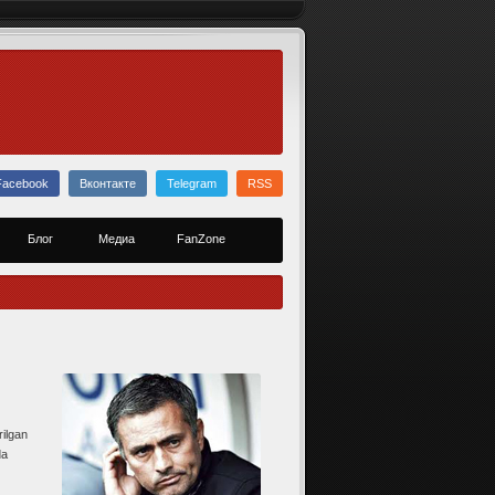
Facebook
Вконтакте
Telegram
RSS
Блог
Медиа
FanZone
rilgan
da