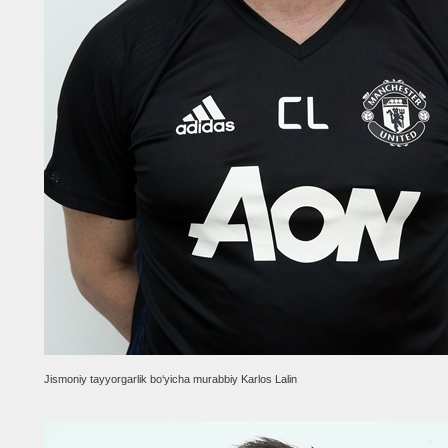
Jismoniy tayyorgarlik bo‘yicha murabbiy Karlos Lalin