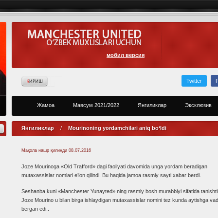
мобил версия
Twitter
Жамоа
Мавсум 2021/2022
Янгиликлар
Эксклюзив
Янгиликлар
/
Mourinoning yordamchilari aniq bo‘ldi
Мақола нашр қилинди
08.07.2016
Joze Mourinoga «Old Trafford» dagi faoliyati davomida unga yordam beradigan
mutaxassislar nomlari e’lon qilindi. Bu haqida jamoa rasmiy sayti xabar berdi.
Seshanba kuni «Manchester Yunayted» ning rasmiy bosh murabbiyi sifatida tanishti
Joze Mourino u bilan birga ishlaydigan mutaxassislar nomini tez kunda aytishga va
bergan edi..