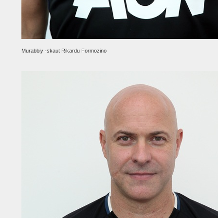
Murabbiy -skaut Rikardu Formozino