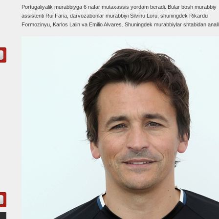
Portugaliyalik murabbiyga 6 nafar mutaxassis yordam beradi. Bular bosh murabbiy
assistenti Rui Faria, darvozabonlar murabbiyi Silvinu Loru, shuningdek Rikardu
Formozinyu, Karlos Lalin va Emilio Alvares. Shuningdek murabbiylar shtabidan anali