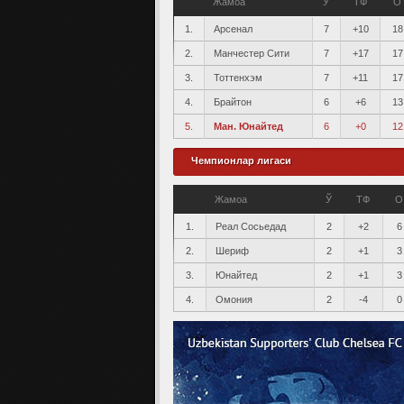
Жамоа
Ў
ТФ
О
1.
Арсенал
7
+10
18
2.
Манчестер Сити
7
+17
17
3.
Тоттенхэм
7
+11
17
4.
Брайтон
6
+6
13
5.
Ман. Юнайтед
6
+0
12
Чемпионлар лигаси
Жамоа
Ў
ТФ
О
1.
Реал Сосьедад
2
+2
6
2.
Шериф
2
+1
3
3.
Юнайтед
2
+1
3
4.
Омония
2
-4
0