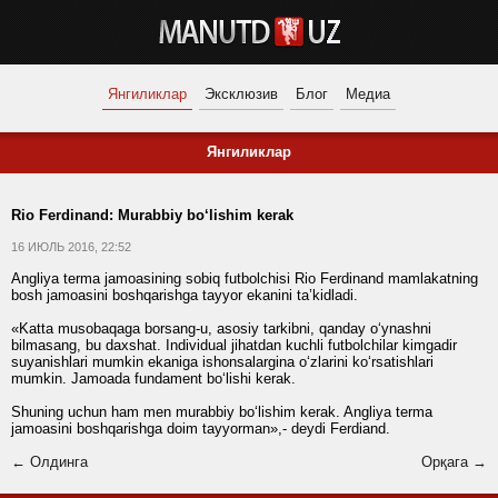
Янгиликлар
Эксклюзив
Блог
Медиа
Янгиликлар
Rio Ferdinand: Murabbiy bo‘lishim kerak
16 ИЮЛЬ 2016, 22:52
Angliya terma jamoasining sobiq futbolchisi Rio Ferdinand mamlakatning
bosh jamoasini boshqarishga tayyor ekanini ta’kidladi.
«Katta musobaqaga borsang‑u, asosiy tarkibni, qanday o‘ynashni
bilmasang, bu daxshat. Individual jihatdan kuchli futbolchilar kimgadir
suyanishlari mumkin ekaniga ishonsalargina o‘zlarini ko‘rsatishlari
mumkin. Jamoada fundament bo‘lishi kerak.
Shuning uchun ham men murabbiy bo‘lishim kerak. Angliya terma
jamoasini boshqarishga doim tayyorman»,- deydi Ferdiand.
← Олдинга
Орқага →