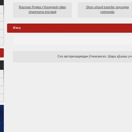
Rasman Pogba «Yunayted» bilan
Shov-shuvli transfer poyoniga
shartnoma imzoladi
yetmoqda
Изоҳ
Сиз авторизациядан ўтмагансиз. Шарҳ қўшиш учу