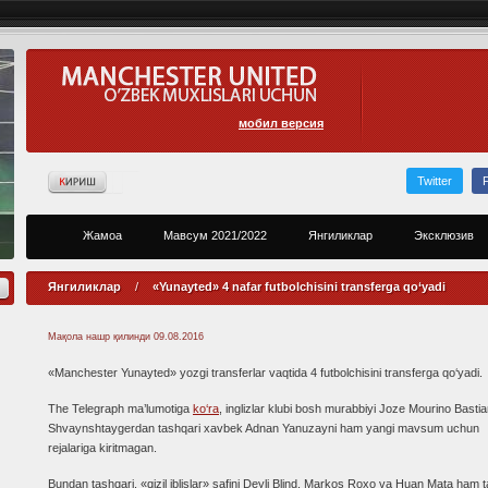
мобил версия
Twitter
Жамоа
Мавсум 2021/2022
Янгиликлар
Эксклюзив
Янгиликлар
/
«Yunayted» 4 nafar futbolchisini transferga qo‘yadi
Мақола нашр қилинди
09.08.2016
«Manchester Yunayted» yozgi transferlar vaqtida 4 futbolchisini transferga qo‘yadi.
The Telegraph ma’lumotiga
ko‘ra
, inglizlar klubi bosh murabbiyi Joze Mourino Basti
Shvaynshtaygerdan tashqari xavbek Adnan Yanuzayni ham yangi mavsum uchun
rejalariga kiritmagan.
Bundan tashqari, «qizil iblislar» safini Deyli Blind, Markos Roxo va Huan Mata ham t