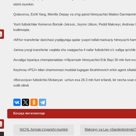
etishi mumkin.
Qolaversa, Eshli Yang, Memfis Depay va o‘ng qanot himoyachisi Matteo Darmiannin
Yosh futbolchilar Kemeron Bortuik-Jekson, Jeyms Uilson, Peddi Makneyr, Andreas Per
kutilmoqda.
«MYu» transferlar darichasi yopilguniga qadar yuqori toifali markaziy himoyachi ham
Jamoa yozgi transferlar vaqtida shu vaqtgacha 4 nafar futbolchini o‘z safiga qo‘shib 
Avvaliga Ispaniya chempionatidan «Vilyarreal» himoyachisi Erik Bayi 30 mln funt evaz
Keyinroq «PSJ» bilan shartnomasi muddati tugagan Ibrahimovich erkin agent sifatida
«Borussiya» futbolchisi Mxitaryan uchun esa 26.3 mln funt to‘landi, bir necha soat
sotib olindi.
Бошқа янгиликлар
YeCHL formati o‘zgarishi mumkin
Makneyr va Lav «Sanderlend»da!