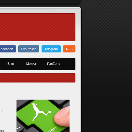
Facebook
Вконтакте
Telegram
RSS
Блог
Медиа
FanZone
an
ark