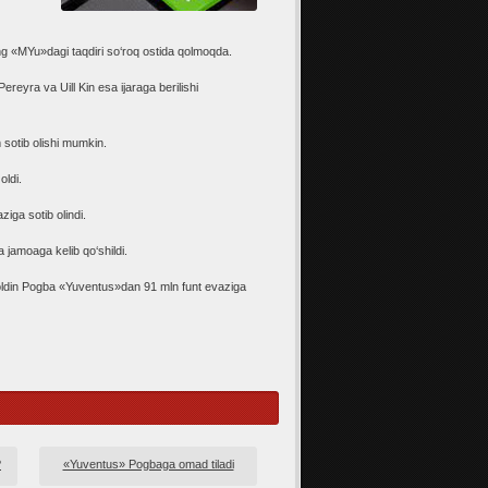
g «MYu»dagi taqdiri so‘roq ostida qolmoqda.
eyra va Uill Kin esa ijaraga berilishi
 sotib olishi mumkin.
oldi.
iga sotib olindi.
 jamoaga kelib qo‘shildi.
 oldin Pogba «Yuventus»dan 91 mln funt evaziga
?
«Yuventus» Pogbaga omad tiladi