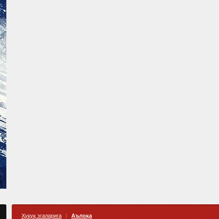
Ҳуқуқ эгаларига
Аълоқа