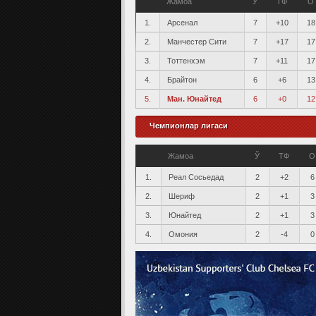
Жамоа
Ў
ТФ
О
1.
Арсенал
7
+10
18
2.
Манчестер Сити
7
+17
17
3.
Тоттенхэм
7
+11
17
4.
Брайтон
6
+6
13
5.
Ман. Юнайтед
6
+0
12
Чемпионлар лигаси
Жамоа
Ў
ТФ
О
1.
Реал Сосьедад
2
+2
6
2.
Шериф
2
+1
3
3.
Юнайтед
2
+1
3
4.
Омония
2
-4
0