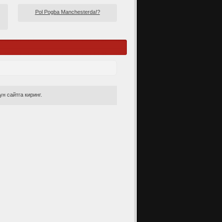
Pol Pogba Manchesterda!?
н сайтга киринг.