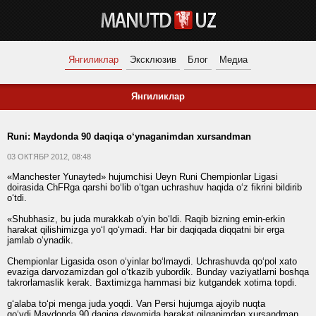
Янгиликлар
Эксклюзив
Блог
Медиа
Янгиликлар
Runi: Maydonda 90 daqiqa o‘ynaganimdan xursandman
03 ОКТЯБР 2012, 08:48
«Manchester Yunayted» hujumchisi Ueyn Runi Chempionlar Ligasi
doirasida ChFRga qarshi bo‘lib o‘tgan uchrashuv haqida o‘z fikrini bildirib
o‘tdi.
«Shubhasiz, bu juda murakkab o‘yin bo‘ldi. Raqib bizning emin-erkin
harakat qilishimizga yo‘l qo‘ymadi. Har bir daqiqada diqqatni bir erga
jamlab o‘ynadik.
Chempionlar Ligasida oson o‘yinlar bo‘lmaydi. Uchrashuvda qo‘pol xato
evaziga darvozamizdan gol o‘tkazib yubordik. Bunday vaziyatlarni boshqa
takrorlamaslik kerak. Baxtimizga hammasi biz kutgandek xotima topdi.
g‘alaba to‘pi menga juda yoqdi. Van Persi hujumga ajoyib nuqta
qo‘ydi.Maydonda 90 daqiqa davomida harakat qilganimdan xursandman.