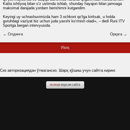
Katta ishtiyoq bilan o‘z ustimda ishlab, shunday hayajon bilan jamoaga
maksimal darajada yordam berishimni kutgandim.
Keyingi uy uchrashuvimizda ham 3 ochkoni qo‘lga kiritsak, u holda
guruhdagi vaziyat biz uchun juda yaxshi ko‘rinish oladi», – dedi Runi ITV
Sportga bergan intervyusida.
← Олдинга
Орқага →
Изоҳ
Сиз авторизациядан ўтмагансиз. Шарҳ қўшиш учун сайтга киринг.