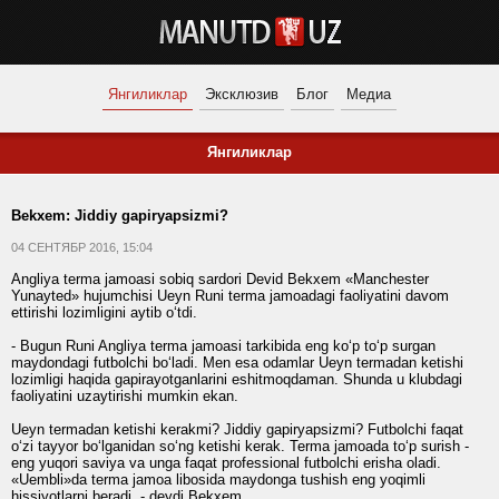
Янгиликлар
Эксклюзив
Блог
Медиа
Янгиликлар
Bekxem: Jiddiy gapiryapsizmi?
04 СЕНТЯБР 2016, 15:04
Angliya terma jamoasi sobiq sardori Devid Bekxem «Manchester
Yunayted» hujumchisi Ueyn Runi terma jamoadagi faoliyatini davom
ettirishi lozimligini aytib o‘tdi.
- Bugun Runi Angliya terma jamoasi tarkibida eng ko‘p to‘p surgan
maydondagi futbolchi bo‘ladi. Men esa odamlar Ueyn termadan ketishi
lozimligi haqida gapirayotganlarini eshitmoqdaman. Shunda u klubdagi
faoliyatini uzaytirishi mumkin ekan.
Ueyn termadan ketishi kerakmi? Jiddiy gapiryapsizmi? Futbolchi faqat
o‘zi tayyor bo‘lganidan so‘ng ketishi kerak. Terma jamoada to‘p surish -
eng yuqori saviya va unga faqat professional futbolchi erisha oladi.
«Uembli»da terma jamoa libosida maydonga tushish eng yoqimli
hissiyotlarni beradi, - deydi Bekxem.