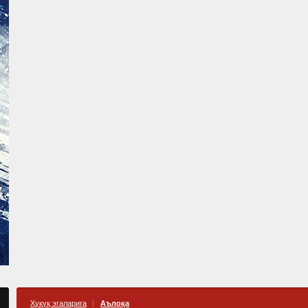
Ҳуқуқ эгаларига
Аълоқа