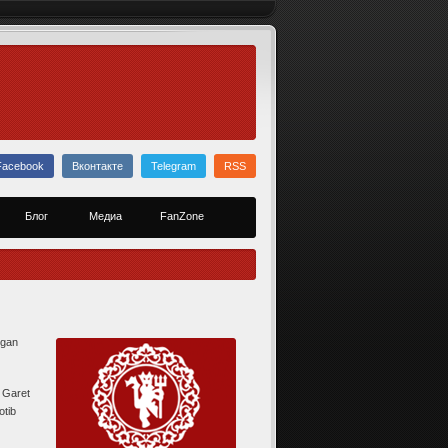
Facebook
Вконтакте
Telegram
RSS
Блог
Медиа
FanZone
rgan
. Garet
otib