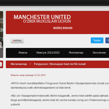
мобил версия
Twitter
Жамоа
Мавсум 2021/2022
Янгиликлар
Эксклюзив
Янгиликлар
/
Fergyuson: Shunaqasi ham bo‘lib turadi
Мақола нашр қилинди
21.01.2013
«MYU» bosh murabbiyiAleks Fergyuson Garet Beylni «Sautgempton»da o‘ynab yu
damlaridayoq sotib olishniistaganlarini so‘zlab berdi.
«Biz uni «Sautgempton»dansotib olishni istagandik, ammo klub taklifni qabul qilmadi
bizga qo‘shilishniistagandi, ammo klub bir necha kundan so‘ng uni «Tottenxem»ga s
yubordi.