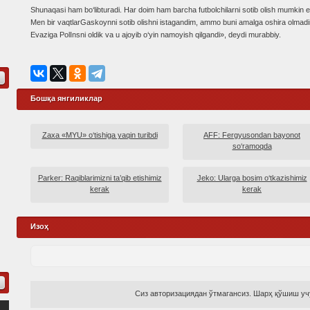
Shunaqasi ham bo‘libturadi. Har doim ham barcha futbolchilarni sotib olish mumkin 
Men bir vaqtlarGaskoynni sotib olishni istagandim, ammo buni amalga oshira olmad
Evaziga PolInsni oldik va u ajoyib o‘yin namoyish qilgandi», deydi murabbiy.
Бошқа янгиликлар
Zaxa «MYU» o‘tishiga yaqin turibdi
AFF: Fergyusondan bayonot
so‘ramoqda
Parker: Raqiblarimizni ta’qib etishimiz
Jeko: Ularga bosim o‘tkazishimiz
kerak
kerak
Изоҳ
Сиз авторизациядан ўтмагансиз. Шарҳ қўшиш учу