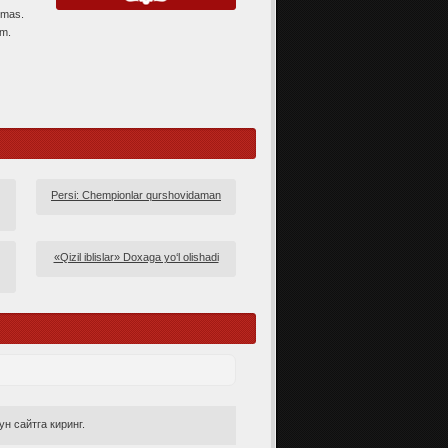
emas.
im.
Persi: Chempionlar qurshovidaman
«Qizil iblislar» Doxaga yo‘l olishadi
н сайтга киринг.