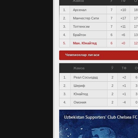
Жамоа
Ў
ТФ
О
1.
Арсенал
7
+10
18
2.
Манчестер Сити
7
+17
17
3.
Тоттенхэм
7
+11
17
4.
Брайтон
6
+6
13
5.
Ман. Юнайтед
6
+0
12
Чемпионлар лигаси
Жамоа
Ў
ТФ
О
1.
Реал Сосьедад
2
+2
6
2.
Шериф
2
+1
3
3.
Юнайтед
2
+1
3
4.
Омония
2
-4
0