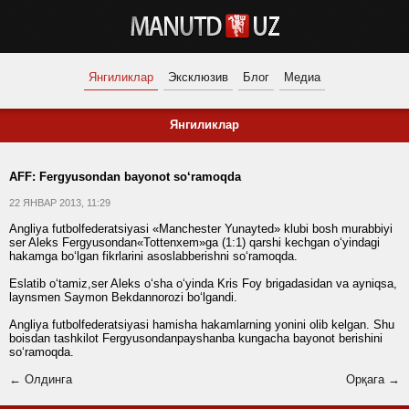
Янгиликлар
Эксклюзив
Блог
Медиа
Янгиликлар
AFF: Fergyusondan bayonot so‘ramoqda
22 ЯНВАР 2013, 11:29
Angliya futbolfederatsiyasi «Manchester Yunayted» klubi bosh murabbiyi
ser Aleks Fergyusondan«Tottenxem»ga (1:1) qarshi kechgan o‘yindagi
hakamga bo‘lgan fikrlarini asoslabberishni so‘ramoqda.
Eslatib o‘tamiz,ser Aleks o‘sha o‘yinda Kris Foy brigadasidan va ayniqsa,
laynsmen Saymon Bekdannorozi bo‘lgandi.
Angliya futbolfederatsiyasi hamisha hakamlarning yonini olib kelgan. Shu
boisdan tashkilot Fergyusondanpayshanba kungacha bayonot berishini
so‘ramoqda.
← Олдинга
Орқага →