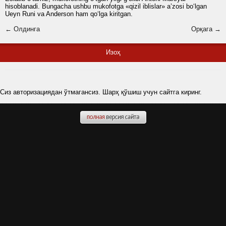
hisoblanadi. Bungacha ushbu mukofotga «qizil iblislar» a’zosi bo‘lgan
Ueyn Runi va Anderson ham qo‘lga kiritgan.
← Олдинга
Орқага →
Изоҳ
Сиз авторизациядан ўтмагансиз. Шарҳ қўшиш учун сайтга киринг.