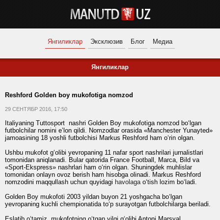
Янгиликлар
Эксклюзив
Блог
Медиа
Янгиликлар
Reshford Golden boy mukofotiga nomzod
29 СЕНТЯБР 2016, 17:50
Italiyaning Tuttosport nashri Golden Boy mukofotiga nomzod bo‘lgan
futbolchilar nomini e’lon qildi. Nomzodlar orasida «Manchester Yunayted»
jamoasining 18 yoshli futbolchisi Markus Reshford ham o‘rin olgan.
Ushbu mukofot g‘olibi yevropaning 11 nafar sport nashrilari jurnalistlari
tomonidan aniqlanadi. Bular qatorida France Football, Marca, Bild va
«Sport-Ekspress» nashrlari ham o‘rin olgan. Shuningdek muhlislar
tomonidan onlayn ovoz berish ham hisobga olinadi. Markus Reshford
nomzodini maqqullash uchun quyidagi
havolaga
o‘tish lozim bo‘ladi.
Golden Boy mukofoti 2003 yildan buyon 21 yoshgacha bo‘lgan
yevropaning kuchli chempionatida to‘p surayotgan futbolchilarga beriladi.
Eslatib o‘tamiz, mukofotning o‘tgan yilgi g‘olibi Antoni Marsyal