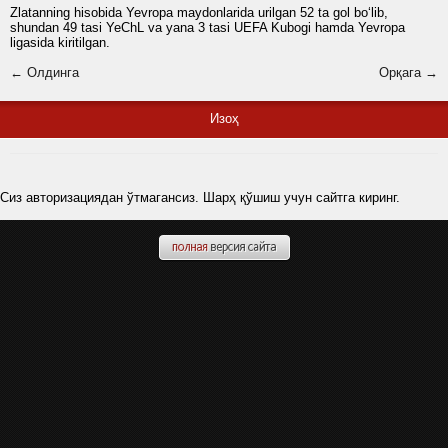
Zlatanning hisobida Yevropa maydonlarida urilgan 52 ta gol bo‘lib,
shundan 49 tasi YeChL va yana 3 tasi UEFA Kubogi hamda Yevropa
ligasida kiritilgan.
← Олдинга
Орқага →
Изоҳ
Сиз авторизациядан ўтмагансиз. Шарҳ қўшиш учун сайтга киринг.