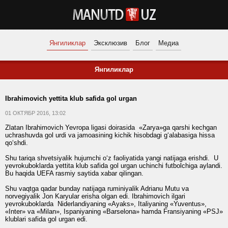
Янгиликлар
Эксклюзив
Блог
Медиа
Янгиликлар
Ibrahimovich yettita klub safida gol urgan
01 ОКТЯБР 2016, 13:02
Zlatan Ibrahimovich Yevropa ligasi doirasida «Zarya»ga qarshi kechgan
uchrashuvda gol urdi va jamoasining kichik hisobdagi g‘alabasiga hissa
qo‘shdi.
Shu tariqa shvetsiyalik hujumchi o‘z faoliyatida yangi natijaga erishdi. U
yevrokuboklarda yettita klub safida gol urgan uchinchi futbolchiga aylandi.
Bu haqida UEFA rasmiy saytida xabar qilingan.
Shu vaqtga qadar bunday natijaga ruminiyalik Adrianu Mutu va
norvegiyalik Jon Karyular erisha olgan edi. Ibrahimovich ilgari
yevrokuboklarda Niderlandiyaning «Ayaks», Italiyaning «Yuventus»,
«Inter» va «Milan», Ispaniyaning «Barselona» hamda Fransiyaning «PSJ»
klublari safida gol urgan edi.