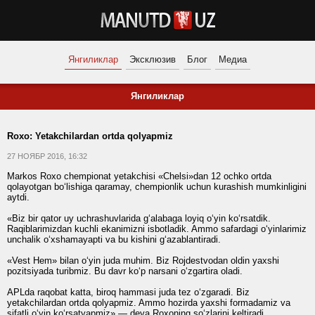
Янгиликлар
Эксклюзив
Блог
Медиа
Янгиликлар
Roxo: Yetakchilardan ortda qolyapmiz
27 НОЯБР 2016, 16:32
Markos Roxo chempionat yetakchisi «Chelsi»dan 12 ochko ortda
qolayotgan bo‘lishiga qaramay, chempionlik uchun kurashish mumkinligini
aytdi.
«Biz bir qator uy uchrashuvlarida g‘alabaga loyiq o‘yin ko‘rsatdik.
Raqiblarimizdan kuchli ekanimizni isbotladik. Ammo safardagi o‘yinlarimiz
unchalik o‘xshamayapti va bu kishini g‘azablantiradi.
«Vest Hem» bilan o‘yin juda muhim. Biz Rojdestvodan oldin yaxshi
pozitsiyada turibmiz. Bu davr ko‘p narsani o‘zgartira oladi.
APLda raqobat katta, biroq hammasi juda tez o‘zgaradi. Biz
yetakchilardan ortda qolyapmiz. Ammo hozirda yaxshi formadamiz va
sifatli o‘yin ko‘rsatyapmiz» — deya Roxoning so‘zlarini keltiradi