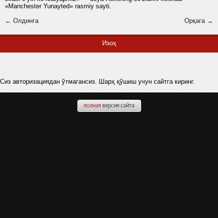
«Manchester Yunayted» rasmiy sayti.
← Олдинга
Орқага →
Изоҳ
Сиз авторизациядан ўтмагансиз. Шарҳ қўшиш учун сайтга киринг.