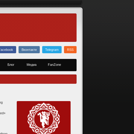
Facebook
Вконтакте
Telegram
RSS
Блог
Медиа
FanZone
ng
ted»
qilgan