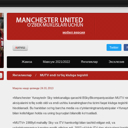
мобил версия
Twitter
Жамоа
Мавсум 2021/2022
Янгиликлар
Эксклюзив
Янгиликлар
/
MUTV endi to‘liq klubga tegishli
Мақола нашр қилинди
24.01.2013
«Manchester Yunayted» Sky telekanaliga qarashli BSkyBkompaniyasidan MUTV ni
aksiyalarini to‘liq sotib oldi va endi ushbu kanalningbarcha tizimi faqat klubga tegishli
hisoblanadi. Bu hariddan so‘ng barcha media va o‘yinlarningtranslyatsiyalar «Yunay
bilan kelishilgan holda va uning buyruqlari bilanolib ko‘rsatiladi.
«MUTV» 1988yil mahalliy Sky va ITV hamkorligi bilan tashkil etilgan edi, va
uchalakompaniya kanalga egalik qilishar edi. 2007-yil klub ITV dan aksiyalarni harid