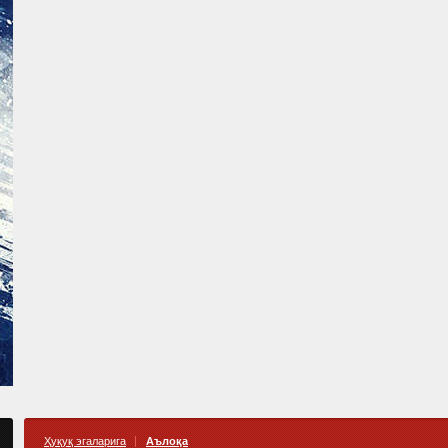
Ҳуқуқ эгаларига
Аълоқа