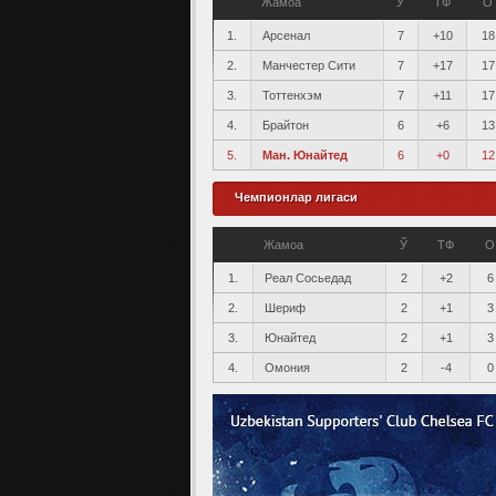
Жамоа
Ў
ТФ
О
1.
Арсенал
7
+10
18
2.
Манчестер Сити
7
+17
17
3.
Тоттенхэм
7
+11
17
4.
Брайтон
6
+6
13
5.
Ман. Юнайтед
6
+0
12
Чемпионлар лигаси
Жамоа
Ў
ТФ
О
1.
Реал Сосьедад
2
+2
6
2.
Шериф
2
+1
3
3.
Юнайтед
2
+1
3
4.
Омония
2
-4
0