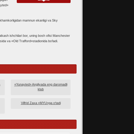
ayted»
likhamkorligidan mamnun ekanligi va Sky
tkash ishchilari bor, uning bosh ofisi Manchester
ida va «Old Trafford»stadionida bo‘ladi.
a
«Yunayted» Angliyada eng daromadli
klub
Vilfrid Zaxa «MYU»ga o‘tadi