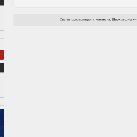
Сиз авторизациядан ўтмагансиз. Шарҳ қўшиш учу