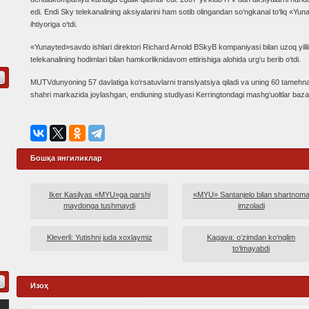
edi. Endi Sky telekanalining aksiyalarini ham sotib olingandan so‘ngkanal to‘liq «Yun
ihtiyoriga o‘tdi.
«Yunayted»savdo ishlari direktori Richard Arnold BSkyB kompaniyasi bilan uzoq yil
telekanalining hodimlari bilan hamkorliknidavom ettirishiga alohida urg‘u berib o‘tdi.
MUTVdunyoning 57 davlatiga ko‘rsatuvlarni translyatsiya qiladi va uning 60 tamehna
shahri markazida joylashgan, endiuning studiyasi Kerringtondagi mashg‘uoltlar bazas
Бошқа янгиликлар
Iker Kasilyas «MYU»ga qarshi
«MYU» Santanjelo bilan shartnom
maydonga tushmaydi
imzoladi
Kleverli: Yutishni juda xoxlaymiz
Kagava: o‘zimdan ko‘nglim
to‘lmayabdi
Изоҳ