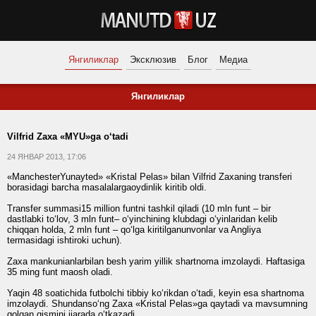
Янгиликлар
Эксклюзив
Блог
Медиа
Янгиликлар
Vilfrid Zaxa «MYU»ga o‘tadi
24 ЯНВАР 2013, 17:06
«ManchesterYunayted» «Kristal Pelas» bilan Vilfrid Zaxaning transferi
borasidagi barcha masalalargaoydinlik kiritib oldi.
Transfer summasi15 million funtni tashkil qiladi (10 mln funt – bir
dastlabki to‘lov, 3 mln funt– o‘yinchining klubdagi o‘yinlaridan kelib
chiqqan holda, 2 mln funt – qo‘lga kiritilganunvonlar va Angliya
termasidagi ishtiroki uchun).
Zaxa mankunianlarbilan besh yarim yillik shartnoma imzolaydi. Haftasiga
35 ming funt maosh oladi.
Yaqin 48 soatichida futbolchi tibbiy ko‘rikdan o‘tadi, keyin esa shartnoma
imzolaydi. Shundanso‘ng Zaxa «Kristal Pelas»ga qaytadi va mavsumning
qolgan qismini ijarada o‘tkazadi.