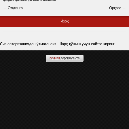
← Олдинга
Орқага →
Изоҳ
Сиз авторизациядан ўтмагансиз. Шарҳ қўшиш учун сайтга киринг.