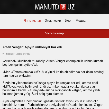
Янгиликлар
Эксклюзив
Блог
Медиа
Янгиликлар
Arsen Venger: Ajoyib imkoniyat bor edi
23 ЯНВАР 2013, 20:46
«Arsenal» klubibosh murabbiyi Arsen Venger chempionlik uchun kurash
boy berilganini aytib o‘tdi.
«Men «Tottenxem»va «MYU» o‘yinini ko‘rib chiqdim va har doim oradagi
farq haqida o‘yladim.
Bizda bu yilchempion bo‘lishga ajoyib imkoniyat bor edi, ammo endi
«MYU»ga yetib bo‘lmaydi.Endi biz imkon qadar yetakchilarga yaqin
bo‘lishimiz kerak. «Yunayted» ancha oldingao‘tib ketgan, ammo yetib
bo‘lmas jamoa yo‘q. Buni aniq ayta olaman.
Ayni vaqtdabiz Chempionlar ligasida ishtirok etish uchun kurash olib
borishimiz kerak. Futbolchilaro‘z saviyalarini ko‘rsatishlari lozim. O‘tgan
yili ancha orqada qolib ketgandik,ammo oqibatda uchinchi o‘rinda