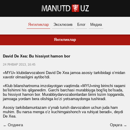
Янгиликлар
Эксклюзив
Блог
Медиа
Янгиликлар
David De Xea: Bu hissiyot hamon bor
24 ЯНВАР 2013, 16:45
«MYU» klubidarvozaboni David De Xea jamoa asosiy tarkibidagi o‘rnidan
xavotir olmasligini aytibo‘tdi.
«Klub bilanshartnoma imzolayotgan vaqtimda «MYU»ning birinchi raqami
bo‘lishimni his qilganedim. Garchi barchasi murabbiyga bog‘liq bo‘lsada,
bu hissiyot hamon bor. Murabbiydarvozabonlardan birini lozim topganida,
jamoaga yordam bera olishiga ko‘zi yetsamaydonga tushiradi.
Asosiy tarkibdamuntazam o‘ynab turish darvozabon uchun juda ham
muhim. Bu narsa menga o‘z kuchimgaishonch va ruhiyat beradi», deydi
De Xea.
← Олдинга
Орқага →