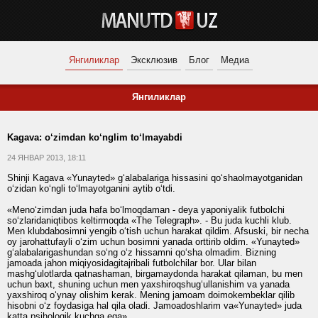
Янгиликлар
Эксклюзив
Блог
Медиа
Янгиликлар
Kagava: o‘zimdan ko‘nglim to‘lmayabdi
24 ЯНВАР 2013, 18:11
Shinji Kagava «Yunayted» g‘alabalariga hissasini qo‘shaolmayotganidan
o‘zidan ko‘ngli to‘lmayotganini aytib o‘tdi.
«Meno‘zimdan juda hafa bo‘lmoqdaman - deya yaponiyalik futbolchi
so‘zlaridaniqtibos keltirmoqda «The Telegraph». - Bu juda kuchli klub.
Men klubdabosimni yengib o‘tish uchun harakat qildim. Afsuski, bir necha
oy jarohattufayli o‘zim uchun bosimni yanada orttirib oldim. «Yunayted»
g‘alabalarigashundan so‘ng o‘z hissamni qo‘sha olmadim. Bizning
jamoada jahon miqiyosidagitajribali futbolchilar bor. Ular bilan
mashg‘ulotlarda qatnashaman, birgamaydonda harakat qilaman, bu men
uchun baxt, shuning uchun men yaxshiroqshug‘ullanishim va yanada
yaxshiroq o‘ynay olishim kerak. Mening jamoam doimokembeklar qilib
hisobni o‘z foydasiga hal qila oladi. Jamoadoshlarim va«Yunayted» juda
katta psihologik kuchga ega».