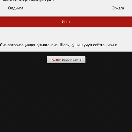
← Олдинга
Орқага →
Изоҳ
Сиз авторизациядан ўтмагансиз. Шарҳ қўшиш учун сайтга киринг.