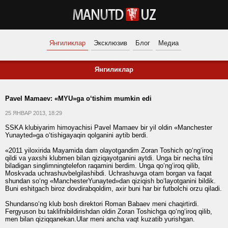
Янгиликлар
Эксклюзив
Блог
Медиа
Янгиликлар
Pavel Mamaev: «MYU»ga o‘tishim mumkin edi
25 ЯНВАР 2013, 18:29
SSKA klubiyarim himoyachisi Pavel Mamaev bir yil oldin «Manchester
Yunayted»ga o‘tishigayaqin qolganini aytib berdi.
«2011 yiloxirida Mayamida dam olayotgandim Zoran Toshich qo‘ng‘iroq
qildi va yaxshi klubmen bilan qiziqayotganini aytdi. Unga bir necha tilni
biladigan singlimningtelefon raqamini berdim. Unga qo‘ng‘iroq qilib,
Moskvada uchrashuvbelgilashibdi. Uchrashuvga otam borgan va faqat
shundan so‘ng «ManchesterYunayted»dan qiziqish bo‘layotganini bildik.
Buni eshitgach biroz dovdirabqoldim, axir buni har bir futbolchi orzu qiladi.
Shundanso‘ng klub bosh direktori Roman Babaev meni chaqirtirdi.
Fergyuson bu taklifnibildirishdan oldin Zoran Toshichga qo‘ng‘iroq qilib,
men bilan qiziqqanekan.Ular meni ancha vaqt kuzatib yurishgan.