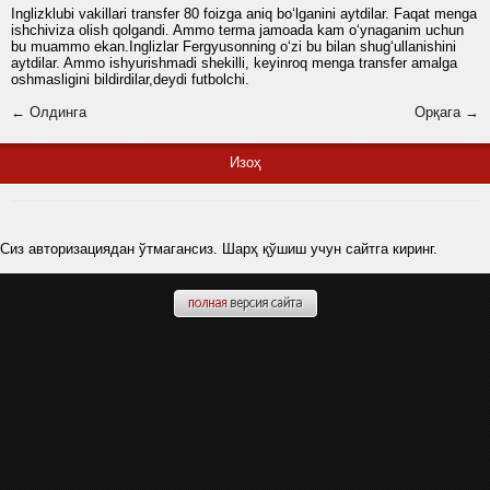
Inglizklubi vakillari transfer 80 foizga aniq bo‘lganini aytdilar. Faqat menga
ishchiviza olish qolgandi. Ammo terma jamoada kam o‘ynaganim uchun
bu muammo ekan.Inglizlar Fergyusonning o‘zi bu bilan shug‘ullanishini
aytdilar. Ammo ishyurishmadi shekilli, keyinroq menga transfer amalga
oshmasligini bildirdilar,deydi futbolchi.
← Олдинга
Орқага →
Изоҳ
Сиз авторизациядан ўтмагансиз. Шарҳ қўшиш учун сайтга киринг.