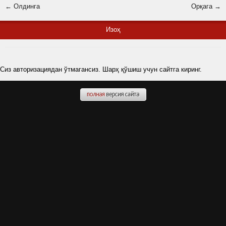
← Олдинга
Орқага →
Изоҳ
Сиз авторизациядан ўтмагансиз. Шарҳ қўшиш учун сайтга киринг.