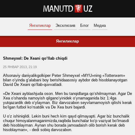
Янгиликлар
Эксклюзив
Блог
Медиа
Янгиликлар
Shmeyxel: De Xeani qo‘llab chiqdi
25 ЯНВАР 2013, 21:19
Afsonaviy daniyalikgolkiper Peter Shmeyxel «MYU»ning «Tottenxem»
bilan o‘yinda g‘alabani boy berishidaasosiy aybdor deb hisoblanayotgan
David De Xeani qo‘llab-quvvatladi.
«De Xeani ayblashjuda oson. Men bu tanqidlarga qo‘shilmayman. Agar De
Xea o‘shanda namoyish qilgano‘yinidek o‘ynamaganida biz 1:4ga
yutqazardik deb o‘ylayman. Biz darvozabon seyvlarnamoyish qilishi kerak
bo‘lgan futbol ko‘rsatdik va De Xea buni bajardi.
U o‘z ishiniqildi. Lekin buni hech kim qayd qilmayapti. Agar biz bunchalik
chuqur himoyalanmaganimizda,raqibda bunchalar ko‘p vaziyat bo‘lmasdi
deb hisoblayman. Aynan shu borada jamoadaish olib borish kerak deb
hisoblayman», - dedi sobiq darvozabon.