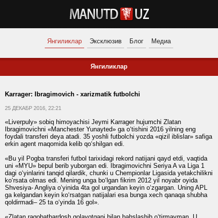
Янгиликлар
Эксклюзив
Блог
Медиа
Янгиликлар
Karrager: Ibragimovich - xarizmatik futbolchi
25 ДЕКАБР 2016, 22:21
«Liverpuly» sobiq himoyachisi Jeymi Karrager hujumchi Zlatan
Ibragimovichni «Manchester Yunayted» ga o‘tishini 2016 yilning eng
foydali transferi deya atadi. 35 yoshli futbolchi yozda «qizil iblislar» safiga
erkin agent maqomida kelib qo‘shilgan edi.
«Bu yil Pogba transferi futbol tarixidagi rekord natijani qayd etdi, vaqtida
uni «MYU» bepul berib yuborgan edi. Ibragimovichni Seriya A va Liga 1
dagi o‘yinlarini tanqid qilardik, chunki u Chempionlar Ligasida yetakchilikni
ko‘rsata olmas edi. Mening unga bo‘lgan fikrim 2012 yil noyabr oyida
Shvesiya- Angliya o‘yinida 4ta gol urgandan keyin o‘zgargan. Uning APL
ga kelgandan keyin ko‘rsatgan natijalari esa bunga xech qanaqa shubha
qoldirmadi– 25 ta o‘yinda 16 gol».
«Zlatan raqobatbardosh qolayotgani bilan bahslashib o‘tirmayman. U