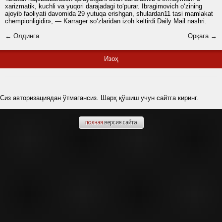
xarizmatik, kuchli va yuqori darajadagi to‘purar. Ibragimovich o‘zining
ajoyib faoliyati davomida 29 yutuqa erishgan, shulardan11 tasi mamlakat
chempionligidir», — Karrager so‘zlaridan izoh keltirdi Daily Mail nashri.
← Олдинга
Орқага →
Изоҳ
Сиз авторизациядан ўтмагансиз. Шарҳ қўшиш учун сайтга киринг.