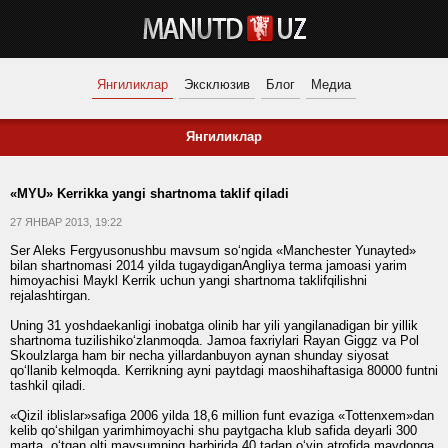
Янгиликлар
Эксклюзив
Блог
Медиа
Янгиликлар
«MYU» Kerrikka yangi shartnoma taklif qiladi
27 ЯНВАР 2013, 19:22
Ser Aleks Fergyusonushbu mavsum so‘ngida «Manchester Yunayted»
bilan shartnomasi 2014 yilda tugaydiganAngliya terma jamoasi yarim
himoyachisi Maykl Kerrik uchun yangi shartnoma taklifqilishni
rejalashtirgan.
Uning 31 yoshdaekanligi inobatga olinib har yili yangilanadigan bir yillik
shartnoma tuzilishiko‘zlanmoqda. Jamoa faxriylari Rayan Giggz va Pol
Skoulzlarga ham bir necha yillardanbuyon aynan shunday siyosat
qo‘llanib kelmoqda. Kerrikning ayni paytdagi maoshihaftasiga 80000 funtni
tashkil qiladi.
«Qizil iblislar»safiga 2006 yilda 18,6 million funt evaziga «Tottenxem»dan
kelib qo‘shilgan yarimhimoyachi shu paytgacha klub safida deyarli 300
marta, o‘tgan olti mavsumning harbirida 40 tadan o‘yin atrofida maydonga