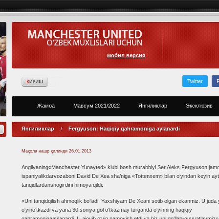
мобил версия
Twitter
Жамоа
Мавсум 2021/2022
Янгиликлар
Эксклюзив
Янгиликлар
/
Fergyuson: Haqiqiy qahramoniga aylanardi
Мақола нашр қилинди
26.01.2013
Angliyaning«Manchester Yunayted» klubi bosh murabbiyi Ser Aleks Fergyuson jamo
ispaniyalikdarvozaboni David De Xea sha’niga «Tottenxem» bilan o‘yindan keyin ayt
tanqidlardanshogirdini himoya qildi:
«Uni tanqidqilish ahmoqlik bo‘ladi. Yaxshiyam De Xeani sotib olgan ekanmiz. U juda
o‘yino‘tkazdi va yana 30 soniya gol o‘tkazmay turganda o‘yinning haqiqiy
qahramonigaaylanardi. U ajoyib o‘yin namoyish etdi va biz uni qo‘llab-quvvatlaymiz»