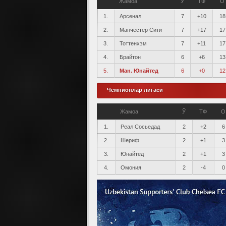
Жамоа
Ў
ТФ
О
1.
Арсенал
7
+10
18
2.
Манчестер Сити
7
+17
17
3.
Тоттенхэм
7
+11
17
4.
Брайтон
6
+6
13
5.
Ман. Юнайтед
6
+0
12
Чемпионлар лигаси
Жамоа
Ў
ТФ
О
1.
Реал Сосьедад
2
+2
6
2.
Шериф
2
+1
3
3.
Юнайтед
2
+1
3
4.
Омония
2
-4
0