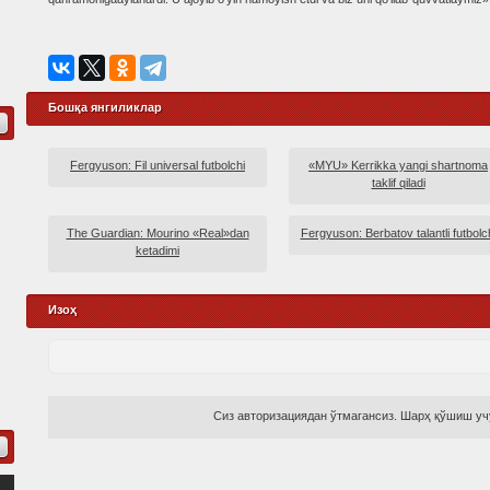
Бошқа янгиликлар
Fergyuson: Fil universal futbolchi
«MYU» Kerrikka yangi shartnoma
taklif qiladi
The Guardian: Mourino «Real»dan
Fergyuson: Berbatov talantli futbolc
ketadimi
Изоҳ
Сиз авторизациядан ўтмагансиз. Шарҳ қўшиш учу