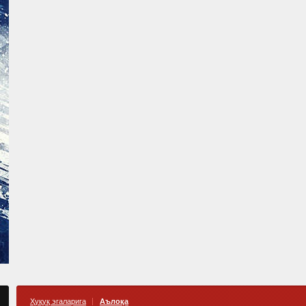
Ҳуқуқ эгаларига
Аълоқа