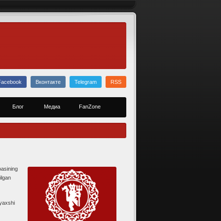
Facebook
Вконтакте
Telegram
RSS
Блог
Медиа
FanZone
asining
ilgan
 yaxshi
.