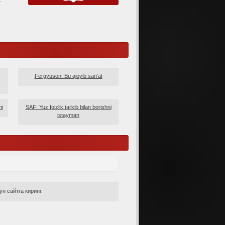
Fergyuson: Bu ajoyib san’at
hi
SAF: Yuz foizlik tarkib bilan borishni
istayman
н сайтга киринг.