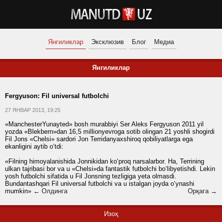
Янгиликлар
Эксклюзив
Блог
Медиа
Янгиликлар
Fergyuson: Fil universal futbolchi
27 ЯНВАР 2013, 19:25
«ManchesterYunayted» bosh murabbiyi Ser Aleks Fergyuson 2011 yil
yozda «Blekbern»dan 16,5 millionyevroga sotib olingan 21 yoshli shogirdi
Fil Jons «Chelsi» sardori Jon Terridanyaxshiroq qobiliyatlarga ega
ekanligini aytib o‘tdi:
«Filning himoyalanishida Jonnikidan ko‘proq narsalarbor. Ha, Terrining
ulkan tajribasi bor va u «Chelsi»da fantastik futbolchi bo‘libyetishdi. Lekin
yosh futbolchi sifatida u Fil Jonsning tezligiga yeta olmasdi.
Bundantashqari Fil universal futbolchi va u istalgan joyda o‘ynashi
mumkin»
← Олдинга
Орқага →
Изоҳ