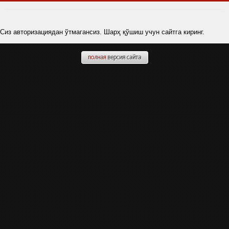
Сиз авторизациядан ўтмагансиз. Шарҳ қўшиш учун сайтга киринг.