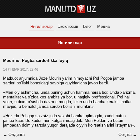
Янгиликлар
Эксклюзив
Блог
Медиа
Янгиликлар
Mourino: Pogba sardorlikka loyiq
14 ЯНВАР 2017, 22:46
Matbuot anjumnida Joze Mourin yarim himoyachi Pol Pogba jamoa
sardori bo‘lishi borasidagi savolga quyidagicha javob berdi.
«Men o‘ylashimcha, unda buning uchun hamma narsa bor. Unda xarizma,
mentalitet va o‘ziga xos ambitsiya bor, u haqiqiy proffessional. Pol hali
yosh, u doim o‘sishda davm etmoqda, lekin unda barcha kerakli jihatlar
mavjud, u bemalol jamoa sardori bo‘lishi mumkin».
«Hozirda Pol gap-so‘zsiz juda yaxshi harakat qilmoqda, xuddi butun
jamoa kabi. Bu xuddi men kutganimdagidek. Men Poldan va butun
jamoadan doimiy tarzda yuqori darajada o‘yyin ko‘rsatishlarini istayman».
← Олдинга
Орқага →