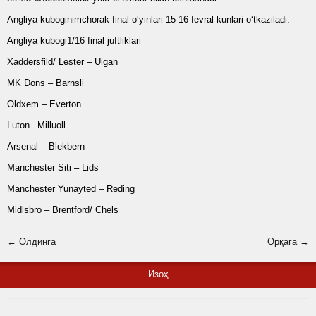
Angliya kuboginimchorak final o‘yinlari 15-16 fevral kunlari o‘tkaziladi.
Angliya kubogi1/16 final juftliklari
Xaddersfild/ Lester – Uigan
MK Dons – Barnsli
Oldxem – Everton
Luton– Milluoll
Arsenal – Blekbern
Manchester Siti – Lids
Manchester Yunayted – Reding
Midlsbro – Brentford/ Chels
← Олдинга
Орқага →
Изоҳ