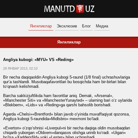
Янгиликлар
Эксклюзив
Блог
Медиа
Янгиликлар
Angliya kubogi: «MYU» VS «Reding»
28 ЯНВАР 2013, 02:10
Bir necha daqiqaoldin Angliya kubogi 5-raund (1/8 final) uchrashuvlariga
qur’a tashlandi. Musobaqafavoritlari bu bosqichda ham bir-birlari bilan
to‘qnash kelishmadi.
Barcha sakkizjuftlikda ham favoritlar aniq. Demak, «Arsenal»,
«Manchester Siti» va «ManchesterYunayted» – ularning bari o‘z uylarida
«Blekbern», «Lids» va «Reding»ga qarshi bahsolib borishadi.
Agarda «Chelsi»«Brentford» bilan javob o‘yinida muvaffaqiyat qozonsa,
Angliya kubogi 5-raundida«Midlsbro» mexmoni bo‘ladi.
«Everton» o‘zqo‘shnisi «Liverpul»ni bir necha daqiqa oldin musobaqdan
chiqarib yuborgan «Oldxem»danqasos olishga urinib ko‘radi. «Uigan»
bo‘lsa «Xaddersfild» yoki «Lester» bilan uchrashadi.