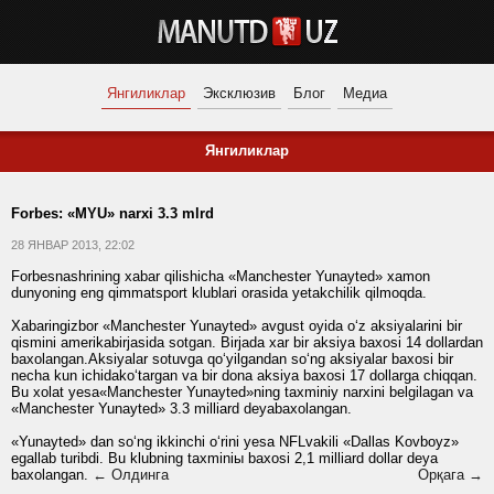
Янгиликлар
Эксклюзив
Блог
Медиа
Янгиликлар
Forbes: «MYU» narxi 3.3 mlrd
28 ЯНВАР 2013, 22:02
Forbesnashrining xabar qilishicha «Manchester Yunayted» xamon
dunyoning eng qimmatsport klublari orasida yetakchilik qilmoqda.
Xabaringizbor «Manchester Yunayted» avgust oyida o‘z aksiyalarini bir
qismini amerikabirjasida sotgan. Birjada xar bir aksiya baxosi 14 dollardan
baxolangan.Aksiyalar sotuvga qo‘yilgandan so‘ng aksiyalar baxosi bir
necha kun ichidako‘targan va bir dona aksiya baxosi 17 dollarga chiqqan.
Bu xolat yesa«Manchester Yunayted»ning taxminiy narxini belgilagan va
«Manchester Yunayted» 3.3 milliard deyabaxolangan.
«Yunayted» dan so‘ng ikkinchi o‘rini yesa NFLvakili «Dallas Kovboyz»
egallab turibdi. Bu klubning taxminiы baxosi 2,1 milliard dollar deya
baxolangan.
← Олдинга
Орқага →