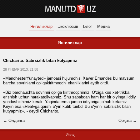
Янгиликлар
Эксклюзив
Блог
Медиа
Янгиликлар
Chicharito: Sabrsizlik bilan kutyapmiz
28 ЯНВАР 2013, 21:58
«ManchesterYunayted» jamoasi hujumchisi Xaver Ernandes bu mavsum
barcha sovrinlarni qo‘lgakiritmoqchi ekanliklarini aytib o‘tdi.
«Biz barchauchta sovrinni qo‘lga kiritmoqchimiz. O‘ziga xos xet-trikka
erishish uchun harakatqilyapmiz. Shu sababdan ham har bir o‘yinga jiddiy
yondoshishimiz kerak. Yaqindaterma jamoa ixtiyoriga jo‘nab ketamiz.
Keyin esa «Real»ga qarshi o‘yin kutib turibdi.Bu o‘yinni sabrsizlik bilan
kutyapmiz», - deydi Chicharito.
← Олдинга
Орқага →
Изоҳ