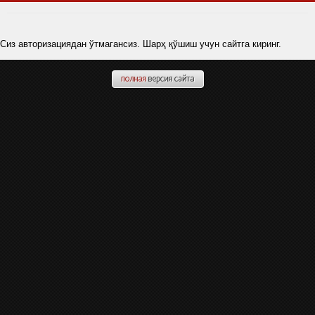
Сиз авторизациядан ўтмагансиз. Шарҳ қўшиш учун сайтга киринг.