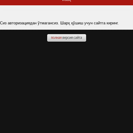
Сиз авторизациядан ўтмагансиз. Шарҳ қўшиш учун сайтга киринг.