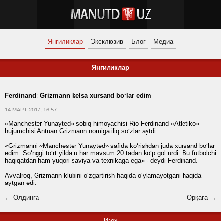
Янгиликлар
Эксклюзив
Блог
Медиа
Янгиликлар
Ferdinand: Grizmann kelsa xursand bo‘lar edim
14 МАРТ 2017, 16:57
«Manchester Yunayted» sobiq himoyachisi Rio Ferdinand «Atletiko»
hujumchisi Antuan Grizmann nomiga iliq so‘zlar aytdi.
«Grizmanni «Manchester Yunayted» safida ko‘rishdan juda xursand bo‘lar
edim. So‘nggi to‘rt yilda u har mavsum 20 tadan ko‘p gol urdi. Bu futbolchi
haqiqatdan ham yuqori saviya va texnikaga ega» - deydi Ferdinand.
Avvalroq, Grizmann klubini o‘zgartirish haqida o‘ylamayotgani haqida
aytgan edi.
← Олдинга
Орқага →
Изоҳ