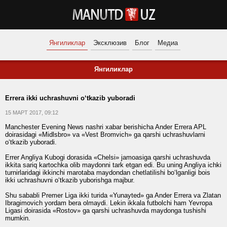
Янгиликлар
Эксклюзив
Блог
Медиа
Янгиликлар
Errera ikki uchrashuvni o‘tkazib yuboradi
15 МАРТ 2017, 09:12
Manchester Evening News nashri xabar berishicha Ander Errera APL
doirasidagi «Midlsbro» va «Vest Bromvich» ga qarshi uchrashuvlarni
o‘tkazib yuboradi.
Errer Angliya Kubogi dorasida «Chelsi» jamoasiga qarshi uchrashuvda
ikkita sariq kartochka olib maydonni tark etgan edi. Bu uning Angliya ichki
turnirlaridagi ikkinchi marotaba maydondan chetlatilishi bo‘lganligi bois
ikki uchrashuvni o‘tkazib yuborishga majbur.
Shu sababli Premer Liga ikki turida «Yunayted» ga Ander Errera va Zlatan
Ibragimovich yordam bera olmaydi. Lekin ikkala futbolchi ham Yevropa
Ligasi doirasida «Rostov» ga qarshi uchrashuvda maydonga tushishi
mumkin.