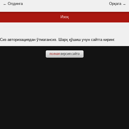
← Олдинга
Орқага →
Изоҳ
Сиз авторизациядан ўтмагансиз. Шарҳ қўшиш учун сайтга киринг.