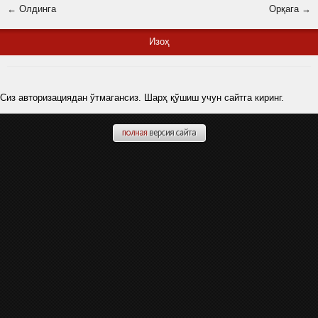
← Олдинга
Орқага →
Изоҳ
Сиз авторизациядан ўтмагансиз. Шарҳ қўшиш учун сайтга киринг.