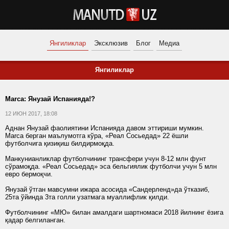
Янгиликлар
Эксклюзив
Блог
Медиа
Янгиликлар
Marca: Янузай Испанияда!?
12 ИЮН 2017, 18:08
Аднан Янузай фаолиятини Испанияда давом эттириши мумкин.
Marca берган маълумотга кўра, «Реал Сосьедад» 22 ёшли
футболчига қизиқиш билдирмоқда.
Манкунианликлар футболчининг трансфери учун 8-12 млн фунт
сўрамоқда. «Реал Сосьедад» эса бельгиялик футболчи учун 5 млн
евро бермоқчи.
Янузай ўтган мавсумни ижара асосида «Сандерленд»да ўтказиб,
25та ўйинда 3та голли узатмага муаллифлик қилди.
Футболчининг «МЮ» билан амалдаги шартномаси 2018 йилнинг ёзига
қадар белгиланган.