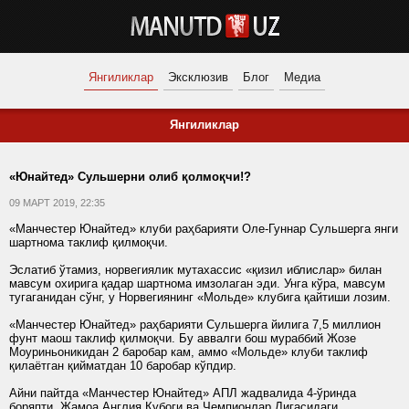
Янгиликлар
Эксклюзив
Блог
Медиа
Янгиликлар
«Юнайтед» Сульшерни олиб қолмоқчи!?
09 МАРТ 2019, 22:35
«Манчестер Юнайтед» клуби раҳбарияти Оле-Гуннар Сульшерга янги
шартнома таклиф қилмоқчи.
Эслатиб ўтамиз, норвегиялик мутахассис «қизил иблислар» билан
мавсум охирига қадар шартнома имзолаган эди. Унга кўра, мавсум
тугаганидан сўнг, у Норвегиянинг «Мольде» клубига қайтиши лозим.
«Манчестер Юнайтед» раҳбарияти Сульшерга йилига 7,5 миллион
фунт маош таклиф қилмоқчи. Бу аввалги бош мураббий Жозе
Моуриньоникидан 2 баробар кам, аммо «Мольде» клуби таклиф
қилаётган қийматдан 10 баробар кўпдир.
Айни пайтда «Манчестер Юнайтед» АПЛ жадвалида 4-ўринда
боряпти. Жамоа Англия Кубоги ва Чемпионлар Лигасидаги