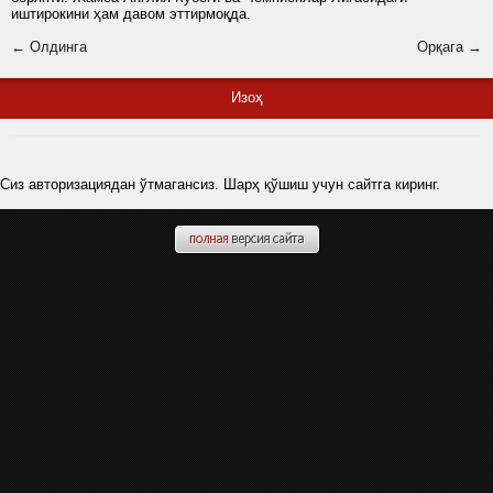
иштирокини ҳам давом эттирмоқда.
← Олдинга
Орқага →
Изоҳ
Сиз авторизациядан ўтмагансиз. Шарҳ қўшиш учун сайтга киринг.