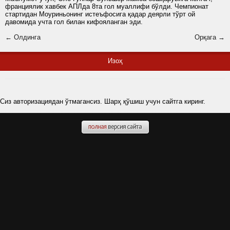
франциялик хавбек АПЛда 8та гол муаллифи бўлди. Чемпионат
стартидан Моуриньонинг истеъфосига қадар деярли тўрт ой
давомида учта гол билан кифояланган эди.
← Олдинга
Орқага →
Изоҳ
Сиз авторизациядан ўтмагансиз. Шарҳ қўшиш учун сайтга киринг.