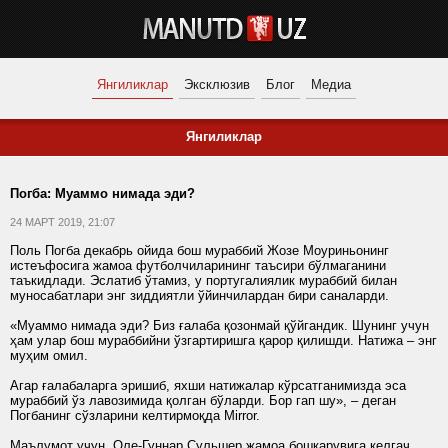
Янгиликлар
Эксклюзив
Блог
Медиа
Янгиликлар
Погба: Муаммо нимада эди?
24 МАРТ 2019, 21:07
Поль Погба декабрь ойида бош мураббий Жозе Моуриньонинг
истеъфосига жамоа футболчиларининг таъсири бўлмаганини
таъкидлади. Эслатиб ўтамиз, у португалиялик мураббий билан
муносабатлари энг зиддиятли ўйинчилардан бири саналарди.
«Муаммо нимада эди? Биз ғалаба қозонмай қўйгандик. Шунинг учун
ҳам улар бош мураббийни ўзгартиришга қарор қилишди. Натижа – энг
муҳим омил.
Агар ғалабаларга эришиб, яхши натижалар кўрсатганимизда эса
мураббий ўз лавозимида қолган бўларди. Бор гап шу», – деган
Погбанинг сўзларини келтирмоқда Mirror.
Маълумот учун, Оле-Гуннар Сульшер жамоа бошқарувига келгач,