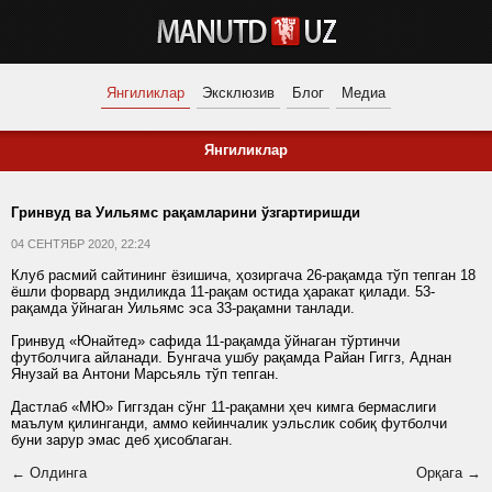
Янгиликлар
Эксклюзив
Блог
Медиа
Янгиликлар
Гринвуд ва Уильямс рақамларини ўзгартиришди
04 СЕНТЯБР 2020, 22:24
Клуб расмий сайтининг ёзишича, ҳозиргача 26-рақамда тўп тепган 18
ёшли форвард эндиликда 11-рақам остида ҳаракат қилади. 53-
рақамда ўйнаган Уильямс эса 33-рақамни танлади.
Гринвуд «Юнайтед» сафида 11-рақамда ўйнаган тўртинчи
футболчига айланади. Бунгача ушбу рақамда Райан Гиггз, Аднан
Янузай ва Антони Марсьяль тўп тепган.
Дастлаб «МЮ» Гиггздан сўнг 11-рақамни ҳеч кимга бермаслиги
маълум қилинганди, аммо кейинчалик уэльслик собиқ футболчи
буни зарур эмас деб ҳисоблаган.
← Олдинга
Орқага →