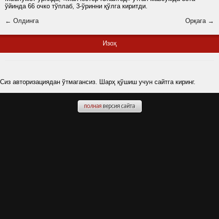
ўйинда 66 очко тўплаб, 3-ўринни қўлга киритди.
← Олдинга
Орқага →
Изоҳ
Сиз авторизациядан ўтмагансиз. Шарҳ қўшиш учун сайтга киринг.