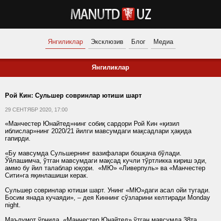
Янгиликлар
Эксклюзив
Блог
Медиа
Янгиликлар
Рой Кин: Сульшер совринлар ютиши шарт
29 СЕНТЯБР 2020, 17:00
«Манчестер Юнайтед»нинг собиқ сардори Рой Кин «қизил
иблислар»нинг 2020/21 йилги мавсумдаги мақсадлари ҳақида
гапирди.
«Бу мавсумда Сульшернинг вазифалари бошқача бўлади.
Ўйлашимча, ўтган мавсумдаги мақсад кучли тўртликка кириш эди,
аммо бу йил талаблар юқори. «МЮ» «Ливерпуль» ва «Манчестер
Сити»га яқинлашиши керак.
Сульшер совринлар ютиши шарт. Унинг «МЮ»даги асал ойи тугади.
Босим янада кучаяди», – дея Киннинг сўзларини келтиради Monday
night.
Маълумот ўрнида, «Манчестер Юнайтед» ўтган мавсумда 38та