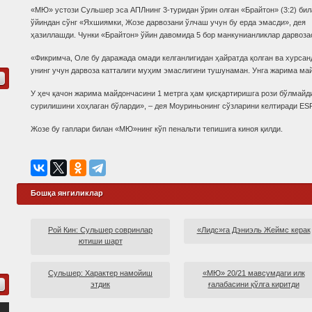
«МЮ» устози Сульшер эса АПЛнинг 3-туридан ўрин олган «Брайтон» (3:2) бил
ўйиндан сўнг «Яхшиямки, Жозе дарвозани ўлчаш учун бу ерда эмасди», дея
ҳазиллашди. Чунки «Брайтон» ўйин давомида 5 бор манкунианликлар дарвозас
«Фикримча, Оле бу даражада омади келганлигидан ҳайратда қолган ва хурсан
унинг учун дарвоза катталиги муҳим эмаслигини тушунаман. Унга жарима ма
У ҳеч қачон жарима майдончасини 1 метрга ҳам қисқартиришга рози бўлмайди
сурилишини хоҳлаган бўларди», – дея Моуриньонинг сўзларини келтиради ES
Жозе бу гаплари билан «МЮ»нинг кўп пенальти тепишига киноя қилди.
Бошқа янгиликлар
Рой Кин: Сульшер совринлар
«Лидс»га Дэниэль Жеймс керак
ютиши шарт
Сульшер: Характер намойиш
«МЮ» 20/21 мавсумдаги илк
этдик
ғалабасини қўлга киритди