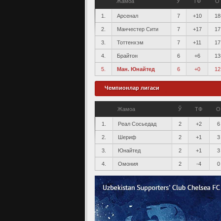
Жамоа
Ў
ТФ
О
1.
Арсенал
7
+10
18
2.
Манчестер Сити
7
+17
17
3.
Тоттенхэм
7
+11
17
4.
Брайтон
6
+6
13
5.
Ман. Юнайтед
6
+0
12
Чемпионлар лигаси
Жамоа
Ў
ТФ
О
1.
Реал Сосьедад
2
+2
6
2.
Шериф
2
+1
3
3.
Юнайтед
2
+1
3
4.
Омония
2
-4
0