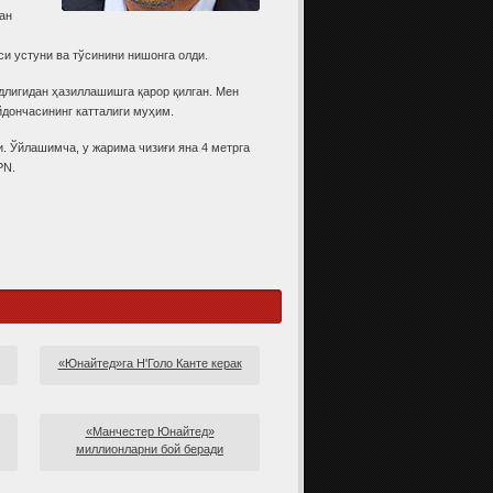
ан
и устуни ва тўсинини нишонга олди.
длигидан ҳазиллашишга қарор қилган. Мен
йдончасининг катталиги муҳим.
. Ўйлашимча, у жарима чизиғи яна 4 метрга
PN.
«Юнайтед»га Н'Голо Канте керак
«Манчестер Юнайтед»
миллионларни бой беради