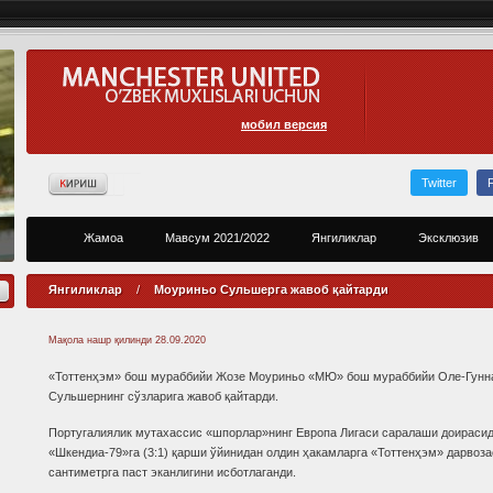
мобил версия
Twitter
Жамоа
Мавсум 2021/2022
Янгиликлар
Эксклюзив
Янгиликлар
/
Моуриньо Сульшерга жавоб қайтарди
Мақола нашр қилинди
28.09.2020
«Тоттенҳэм» бош мураббийи Жозе Моуриньо «МЮ» бош мураббийи Оле-Гунн
Сульшернинг сўзларига жавоб қайтарди.
Португалиялик мутахассис «шпорлар»нинг Европа Лигаси саралаши доираси
«Шкендиа-79»га (3:1) қарши ўйинидан олдин ҳакамларга «Тоттенҳэм» дарвоза
сантиметрга паст эканлигини исботлаганди.