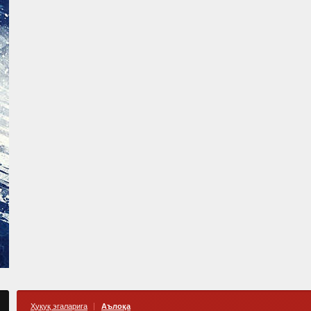
Ҳуқуқ эгаларига
Аълоқа