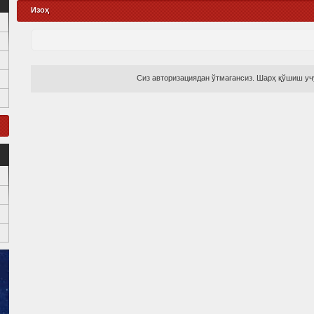
Изоҳ
Сиз авторизациядан ўтмагансиз. Шарҳ қўшиш учу