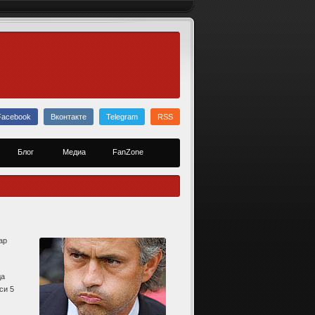
Facebook
Вконтакте
Telegram
RSS
Блог
Медиа
FanZone
ар
да
си 5